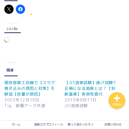
買って良かったモノ
いいね:
入って損なし！有料サービ
ス
読
み
込
溶接
み
中…
関連
お問い合わせ
現役溶接工目線で【スラグ
【JIS溶接試験】曲げ試験不
巻き込みの原因と対策】を
合格になる溶接とは？【判
解説【技量が原因】
断基準】実例写真付
2020年12月19日
2019年8月11日
MENU
Tig，被覆アーク共通
JIS溶接試験
カテゴリー【溶接】おすす
ホーム
溶接工のプロフィール
買って良かったモノ
お問い合わせ