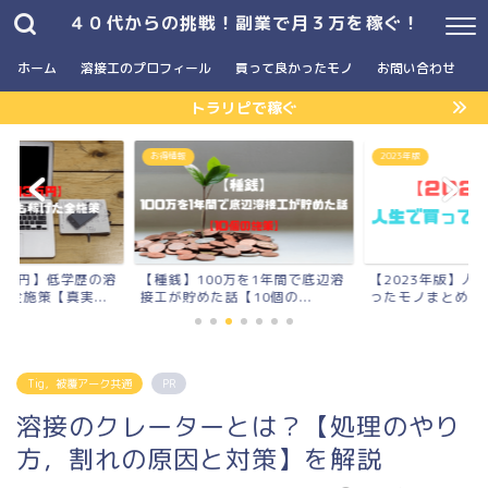
４０代からの挑戦！副業で月３万を稼ぐ！
ホーム
溶接工のプロフィール
買って良かったモノ
お問い合わせ
トラリピで稼ぐ
お得情報
2023年版
3万円】低学歴の溶
【種銭】100万を1年間で底辺溶
【2023年版】人
全施策【真実...
接工が貯めた話【10個の...
ったモノまとめ
Tig，被覆アーク共通
PR
溶接のクレーターとは？【処理のやり
方，割れの原因と対策】を解説