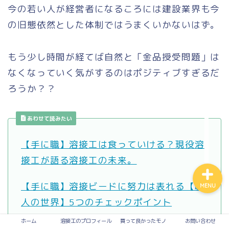
今の若い人が経営者になるころには建設業界も今
の旧態依然とした体制ではうまくいかないはず。
買って良かったモノ
もう少し時間が経てば自然と「金品授受問題」は
入って損なし！有料サービ
ス
なくなっていく気がするのはポジティブすぎるだ
ろうか？？
溶接
あわせて読みたい
お問い合わせ
【手に職】溶接工は食っていける？現役溶
接工が語る溶接工の未来。
【手に職】溶接ビードに努力は表れる【職
MENU
人の世界】5つのチェックポイント
ホーム
溶接工のプロフィール
買って良かったモノ
お問い合わせ