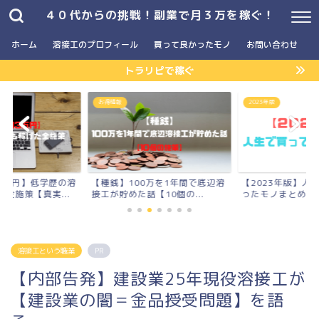
４０代からの挑戦！副業で月３万を稼ぐ！
ホーム
溶接工のプロフィール
買って良かったモノ
お問い合わせ
トラリピで稼ぐ
お得情報
2023年版
3万円】低学歴の溶
【種銭】100万を1年間で底辺溶
【2023年版】人
全施策【真実...
接工が貯めた話【10個の...
ったモノまとめ
溶接工という職業
PR
【内部告発】建設業25年現役溶接工が
【建設業の闇＝金品授受問題】を語