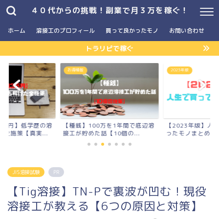
４０代からの挑戦！副業で月３万を稼ぐ！
ホーム
溶接工のプロフィール
買って良かったモノ
お問い合わせ
トラリピで稼ぐ
お得情報
2023年版
3万円】低学歴の溶
【種銭】100万を1年間で底辺溶
【2023年版】人
全施策【真実...
接工が貯めた話【10個の...
ったモノまとめ
JIS溶接試験
PR
【Tig溶接】TN-Pで裏波が凹む！現役
溶接工が教える【6つの原因と対策】