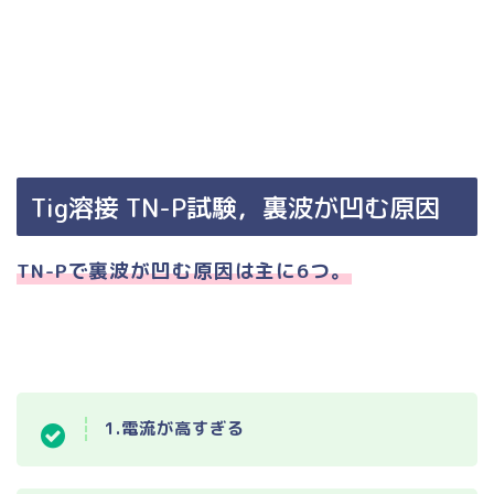
Tig溶接 TN-P試験，裏波が凹む原因
TN-Pで裏波が凹む原因は主に6つ。
1.電流が高すぎる