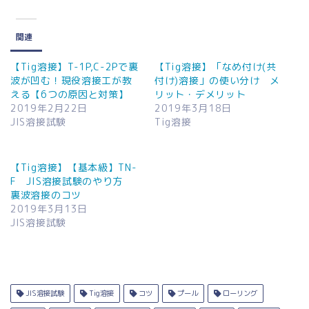
込
み
中…
関連
【Tig溶接】T-1P,C-2Pで裏
【Tig溶接】「なめ付け(共
波が凹む！現役溶接工が教
付け)溶接」の使い分け メ
える【6つの原因と対策】
リット・デメリット
2019年2月22日
2019年3月18日
JIS溶接試験
Tig溶接
【Tig溶接】【基本級】TN-
F JIS溶接試験のやり方
裏波溶接のコツ
2019年3月13日
JIS溶接試験
JIS溶接試験
Tig溶接
コツ
プール
ローリング