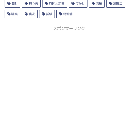
凹む
初心者
原因と対策
浮かし
溶接
溶接工
職業
裏波
試験
電流値
スポンサーリンク