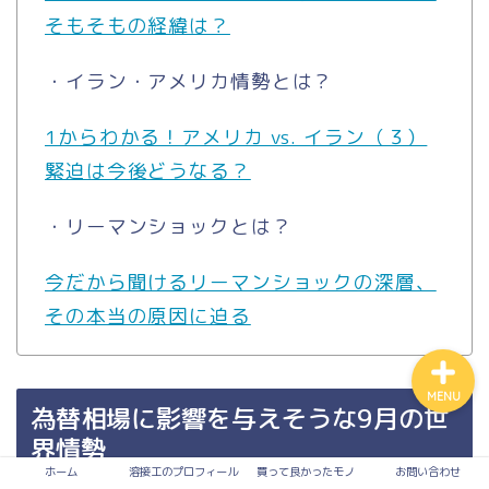
そもそもの経緯は？
買って良かったモノ
・イラン・アメリカ情勢とは？
入って損なし！有料サービ
1からわかる！アメリカ vs. イラン（３）
ス
緊迫は今後どうなる？
溶接
・リーマンショックとは？
お問い合わせ
今だから聞けるリーマンショックの深層、
その本当の原因に迫る
MENU
為替相場に影響を与えそうな9月の世
界情勢
ホーム
溶接工のプロフィール
買って良かったモノ
お問い合わせ