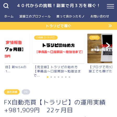
４０代からの挑戦！副業で月３万を稼ぐ！
ホーム
溶接工のプロフィール
買って良かったモノ
お問い合わせ
トラリピで稼ぐ
FX投資【トラリピ】
ブログ
ヶ月目】新NISAの
【完全版】トラリピの始め方
【ブログで月3万
41...
【準備品〜口座開設〜勉強法ま
接工でも稼げた全施
で...
運用実績
PR
FX自動売買【トラリピ】の運用実績
+981,909円 22ヶ月目