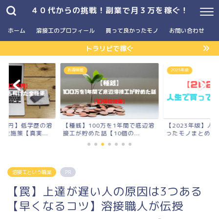
４０代からの挑戦！副業で月３万を稼ぐ！
ホーム
溶接工のプロフィール
買って良かったモノ
お問い合わせ
トラリピで稼ぐ
お得情報
2023年版
3万円】低学歴の溶
【種銭】100万を1年間で底辺溶
【2023年版】人
全施策【真実...
接工が貯めた話【10個の...
ったモノまとめ
溶接工という職業
PR
【罠】上達が遅い人の原因は3つある
【早くなるコツ】溶接職人が伝授