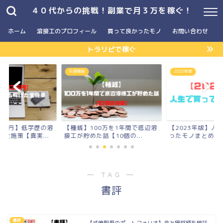
４０代からの挑戦！副業で月３万を稼ぐ！
ホーム
溶接工のプロフィール
買って良かったモノ
お問い合わせ
トラリピで稼ぐ
お得情報
2023年版
3万円】低学歴の溶
【種銭】100万を1年間で底辺溶
【2023年版】人
全施策【真実...
接工が貯めた話【10個の...
ったモノまとめ
― TAG ―
書評
書評