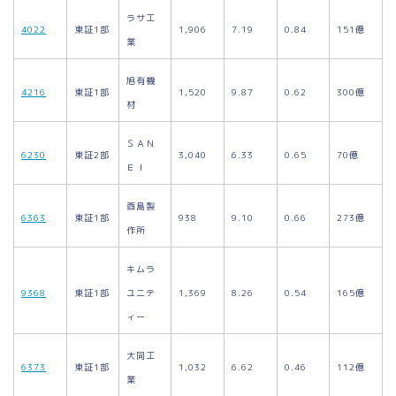
ラサ工
4022
東証1部
1,906
7.19
0.84
151億
業
旭有機
4216
東証1部
1,520
9.87
0.62
300億
材
ＳＡＮ
6230
東証2部
3,040
6.33
0.65
70億
ＥＩ
酉島製
6363
東証1部
938
9.10
0.66
273億
作所
キムラ
9368
東証1部
ユニテ
1,369
8.26
0.54
165億
ィー
大同工
6373
東証1部
1,032
6.62
0.46
112億
業