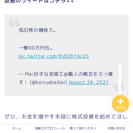
証拠のツイートはコチラ↓↓
買って良かったモノ
低位株の爆発力。
入って損なし！有料サービ
ス
一撃88万円也。
pic.twitter.com/Rv6Oh1AcES
溶接
— Mac好きな溶接工@職人の概念をぶっ壊
お問い合わせ
す！ (@kaisyabaibai)
August 24, 2021
MENU
ぜひ，お金を増やす手段に株式投資を始めてほし
い。
ホーム
溶接工のプロフィール
買って良かったモノ
お問い合わせ