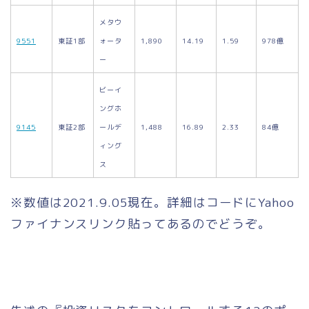
メタウ
9551
東証1部
ォータ
1,890
14.19
1.59
978億
ー
ビーイ
ングホ
9145
東証2部
ールデ
1,488
16.89
2.33
84億
ィング
ス
※数値は2021.9.05現在。詳細はコードにYahoo
ファイナンスリンク貼ってあるのでどうぞ。