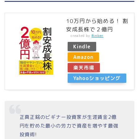
10万円から始める！ 割
安成長株で２億円
created by
Rinker
Kindle
Amazon
楽天市場
Yahooショッピング
正真正銘のビギナー投資家が生涯賃金2億
円を貯めた最小の労力で資産を増やす最強
投資術!