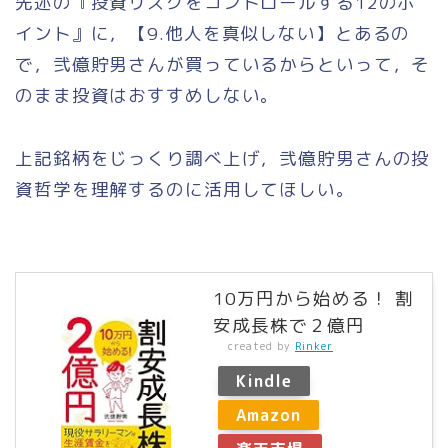
先述の『投資リスクをコントロールする12のポ
イント』に，【9.他人を真似しない】とあるの
で，弐億貯男さんが買っているからといって，そ
のまま投資はおすすめしない。
上記銘柄をじっくり調べ上げ，弐億貯男さんの投
資哲学を理解するのに活用してほしい。
10万円から始める！ 割
安成長株で２億円
created by
Rinker
Kindle
Amazon