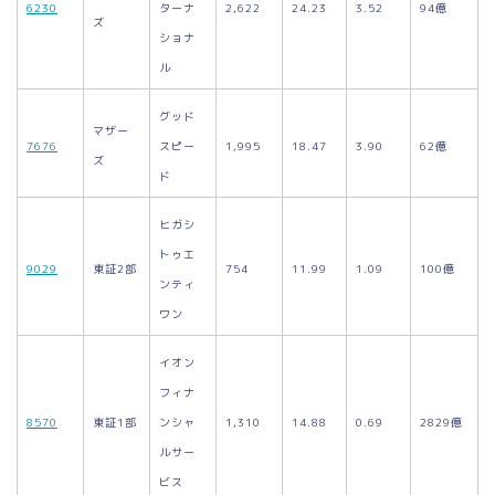
6230
ターナ
2,622
24.23
3.52
94億
ズ
ショナ
ル
グッド
マザー
7676
スピー
1,995
18.47
3.90
62億
ズ
ド
ヒガシ
トゥエ
9029
東証2部
754
11.99
1.09
100億
ンティ
ワン
イオン
フィナ
8570
東証1部
ンシャ
1,310
14.88
0.69
2829億
ルサー
ビス