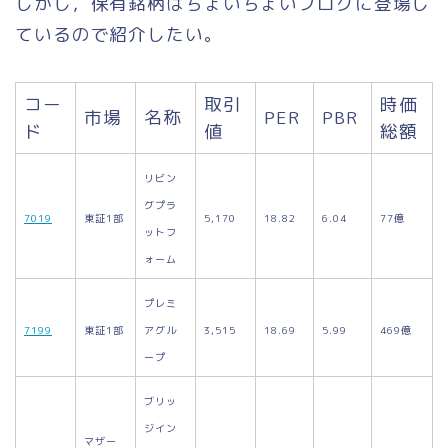
しかし，保有銘柄はちょいちょいブログに登場し
ているので紹介したい。
コー
取引
時価
市場
名称
PER
PBR
ド
値
総額
リビン
グプラ
7019
東証1部
5,170
18.82
6.04
77億
ットフ
ォーム
プレミ
7199
東証1部
アグル
3,515
18.69
5.99
469億
ープ
ブリッ
ジイン
マザー