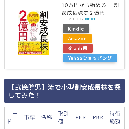
10万円から始める！ 割
安成長株で２億円
created by
Rinker
Kindle
Amazon
楽天市場
Yahooショッピング
【弐億貯男】流で小型割安成長株を探
してみた！
コー
取引
時価
市場
名称
PER
PBR
ド
値
総額