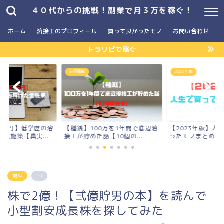
４０代からの挑戦！副業で月３万を稼ぐ！
ホーム
溶接工のプロフィール
買って良かったモノ
お問い合わせ
トラリピで稼ぐ
お得情報
2023年版
3万円】低学歴の溶
【種銭】100万を1年間で底辺溶
【2023年版】人
全施策【真実...
接工が貯めた話【10個の...
ったモノまとめ
書評
PR
株で2億！【弍億貯男の本】を読んで
小型割安成長株を探してみた