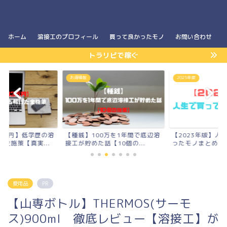
ホーム
溶接工のプロフィール
買って良かったモノ
お問い合わせ
トラリピで稼ぐ
お得情報
2023年版
3万円】低学歴の溶
【種銭】100万を1年間で底辺溶
【2023年版】人
全施策【真実...
接工が貯めた話【10個の...
ったモノまとめ
愛用品
PR
【山専ボトル】THERMOS(サーモ
ス)900ml 徹底レビュー【溶接工】が