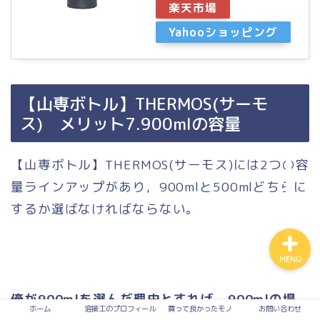
楽天市場
Yahooショッピング
買って良かったモノ
入って損なし！有料サービ
ス
【山専ボトル】THERMOS(サーモ
ス) メリット7.900mlの容量
溶接
【山専ボトル】THERMOS(サーモス)には2つの容
お問い合わせ
量ラインアップがあり，900mlと500mlどちらに
するか選ばなければならない。
MENU
俺が900mlを選んだ理由とすれば，900mlの場
ホーム
溶接工のプロフィール
買って良かったモノ
お問い合わせ