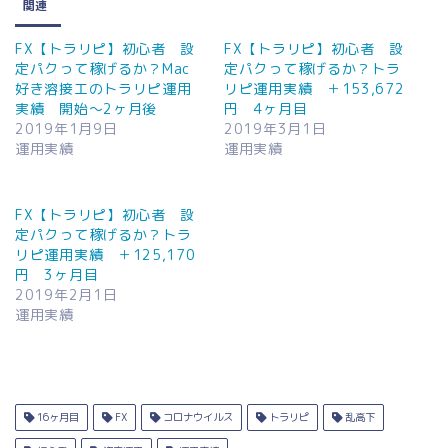
中…
関連
FX【トラリピ】初心者 設
FX【トラリピ】初心者 設
定パクって稼げるか？Mac
定パクって稼げるか？トラ
好き溶接工のトラリピ運用
リピ運用実績 ＋153,672
実績 開始〜2ヶ月後
円 4ヶ月目
2019年1月9日
2019年3月1日
運用実績
運用実績
FX【トラリピ】初心者 設
定パクって稼げるか？トラ
リピ運用実績 ＋125,170
円 3ヶ月目
2019年2月1日
運用実績
16ヶ月目
FX
コロナウイルス
トラリピ
乱高下