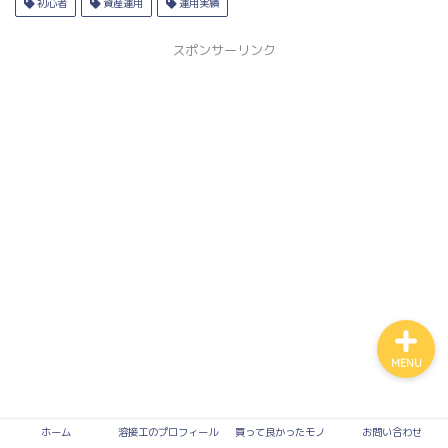
初心者
資産運用
運用実績
スポンサーリンク
買って良かったモノ
入って損なし！有料サービ
ス
溶接
お問い合わせ
MENU
ホーム
溶接工のプロフィール
買って良かったモノ
お問い合わせ