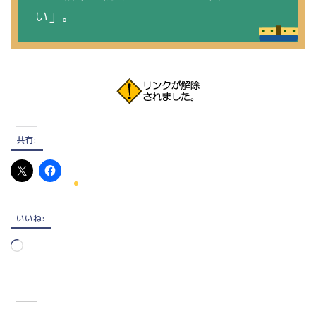
い」。
共有:
いいね:
読
み
込
み