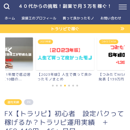
４０代からの挑戦！副業で月３万を稼ぐ！
ホーム
溶接工のプロフィール
買って良かったモノ
お問い合わせ
トラリピで稼ぐ
2023年版
つみたてNISA
万を1年間で底辺溶
【2023年版】人生で買って良か
【つみたてNISA
【10個の...
ったモノまとめ
発表【139万円】
運用実績
PR
FX【トラリピ】初心者 設定パクって
稼げるか？トラリピ運用実績 ＋