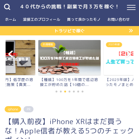
４０代からの挑戦！副業で月３万を稼ぐ！
ホーム
溶接工のプロフィール
買って良かったモノ
お問い合わせ
トラリピで稼ぐ
お得情報
2023年版
3万円】低学歴の溶
【種銭】100万を1年間で底辺溶
【2023年版】人
全施策【真実...
接工が貯めた話【10個の...
ったモノまとめ
iphone
PR
【購入前夜】iPhone XRはまだ買う
な！Apple信者が教える5つのチェック