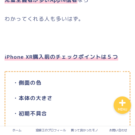
わかってくれる人も多いはず。
買って良かったモノ
入って損なし！有料サービ
ス
iPhone XR購入前のチェックポイントは５つ
溶接
お問い合わせ
・側面の色
・本体の大きさ
MENU
・初期不具合
・値段と現在使用中のiPhone
ホーム
溶接工のプロフィール
買って良かったモノ
お問い合わせ