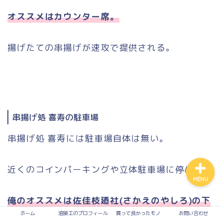
オススメはカウンター席。
買って良かったモノ
揚げたての串揚げが速攻で提供される。
入って損なし！有料サービ
ス
溶接
串揚げ処 喜寿の駐車場
お問い合わせ
串揚げ処 喜寿には駐車場自体は無い。
近くのコインパーキングや立体駐車場に停める。
MENU
俺のオススメは佐佳枝廼社(さかえのやしろ)の下
ホーム
溶接工のプロフィール
買って良かったモノ
お問い合わせ
にある駐車場。