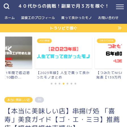
４０代からの挑戦！副業で月３万を稼ぐ！
ホーム
溶接工のプロフィール
買って良かったモノ
お問い合わせ
トラリピで稼ぐ
つみたてNISA
運用実績
】人生で買って良か
【つみたてNISA】6年間の結果
FX自動売買【ト
め
発表【139万円】
実績 +3,042,953
本当に美味しい店
PR
【本当に美味しい店】串揚げ処 「喜
寿」美食ガイド【ゴ・エ・ミヨ】推薦