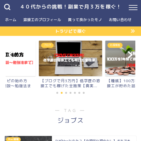
４０代からの挑戦！副業で月３万を稼ぐ！
ホーム
溶接工のプロフィール
買って良かったモノ
お問い合わせ
トラリピで稼ぐ
】
ブログ
お得情報
ラリピの始め方
【ブログで月3万円】低学歴の溶
【種銭】100万を
座開設〜勉強法ま
接工でも稼げた全施策【真実...
接工が貯めた話【10
― TAG ―
ジョブス
Mac情報