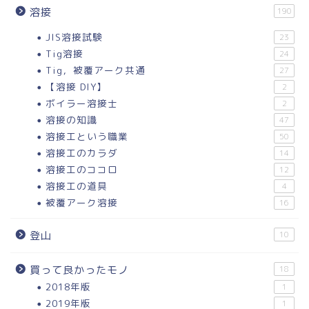
溶接
190
JIS溶接試験
23
Tig溶接
24
Tig，被覆アーク共通
27
【溶接 DIY】
2
ボイラー溶接士
2
溶接の知識
47
溶接工という職業
50
溶接工のカラダ
14
溶接工のココロ
12
溶接工の道具
4
被覆アーク溶接
16
登山
10
買って良かったモノ
18
2018年版
1
2019年版
1