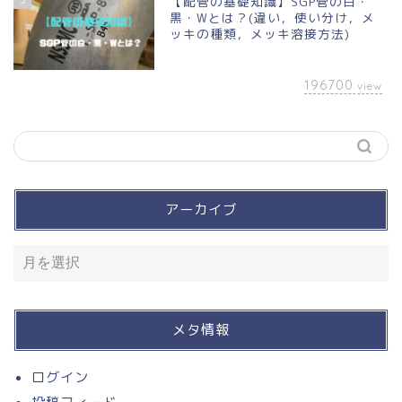
【配管の基礎知識】SGP管の白・
黒・Wとは？(違い，使い分け，メ
ッキの種類，メッキ溶接方法)
196700
view
アーカイブ
買って良かったモノ
入って損なし！有料サービ
ス
メタ情報
溶接
ログイン