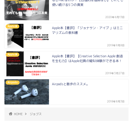
なぜMacなのか？【合理的な理由なし】それでも
使い続ける5つの真実
2020年6月13日
Apple本
Apple本【書評】「ジョナサン・アイブ 」はミニ
マリズムの教科書
2019年9月8日
Apple本
Apple本【書評】【Creative Selection Apple 創造
を生む力】はApple社員の疑似体験ができる本！
2019年3月27日
Airpods
Airpodsと散歩のススメ。
2018年8月3日
HOME
ジョブス