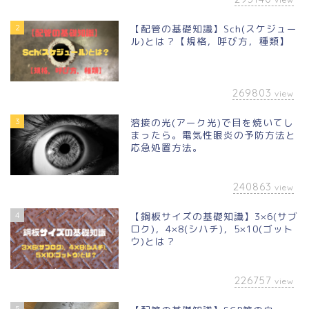
2
【配管の基礎知識】Sch(スケジュー
ル)とは？【規格，呼び方，種類】
269803
view
3
溶接の光(アーク光)で目を焼いてし
まったら。電気性眼炎の予防方法と
応急処置方法。
240863
view
4
【鋼板サイズの基礎知識】3×6(サブ
ロク)，4×8(シハチ)，5×10(ゴット
ウ)とは？
226757
view
5