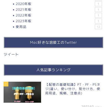
2020年版
1
2021年版
1
2022年版
1
2023年版
1
愛用品
12
Mac好きな溶接工のTwitter
ツイート
人気記事ランキング
1
【配管の基礎知識】PT・PF・PSネ
ジ(違い，使い分け，見分け方，使
用用途，規格，注意点)
293140
view