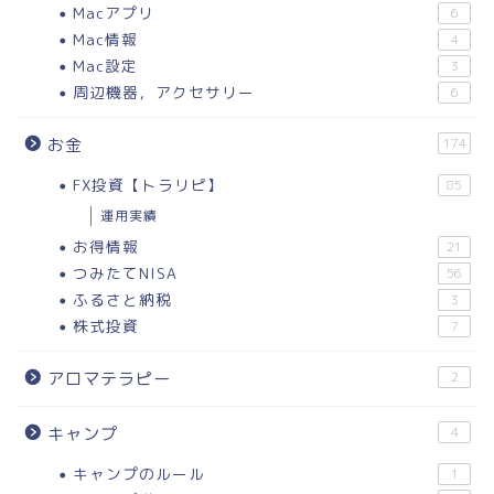
Macアプリ
6
Mac情報
4
Mac設定
3
周辺機器，アクセサリー
6
お金
174
FX投資【トラリピ】
85
運用実績
お得情報
21
つみたてNISA
56
ふるさと納税
3
株式投資
7
アロマテラピー
2
キャンプ
4
キャンプのルール
1