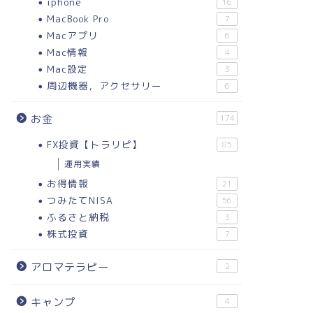
iphone
16
MacBook Pro
7
Macアプリ
6
Mac情報
4
Mac設定
3
周辺機器，アクセサリー
6
お金
174
FX投資【トラリピ】
85
運用実績
お得情報
21
つみたてNISA
56
ふるさと納税
3
株式投資
7
アロマテラピー
2
キャンプ
4