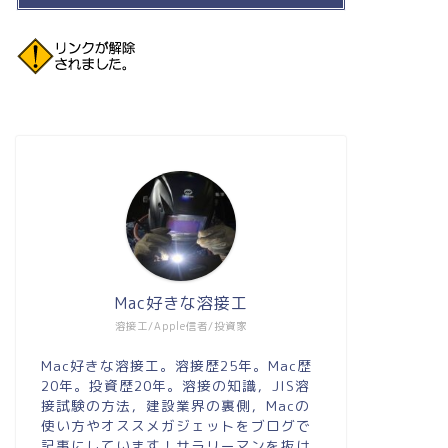
Mac好きな溶接工
溶接工/Apple信者/投資家
Mac好きな溶接工。溶接歴25年。Mac歴
20年。投資歴20年。溶接の知識，JIS溶
接試験の方法，建設業界の裏側，Macの
使い方やオススメガジェットをブログで
記事にしています！サラリーマンを抜け