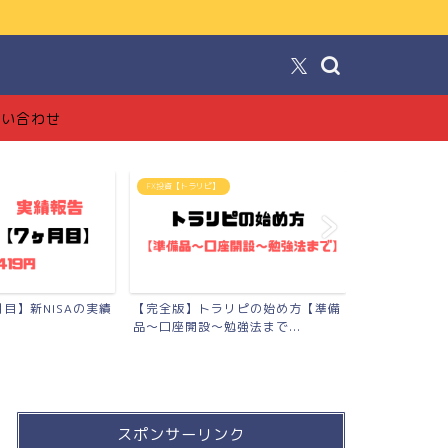
！
問い合わせ
FX投資【トラリピ】
ブログ
月目】新NISAの実績
【完全版】トラリピの始め方【準備
【ブログで月
品〜口座開設〜勉強法まで...
工でも稼げた全
スポンサーリンク