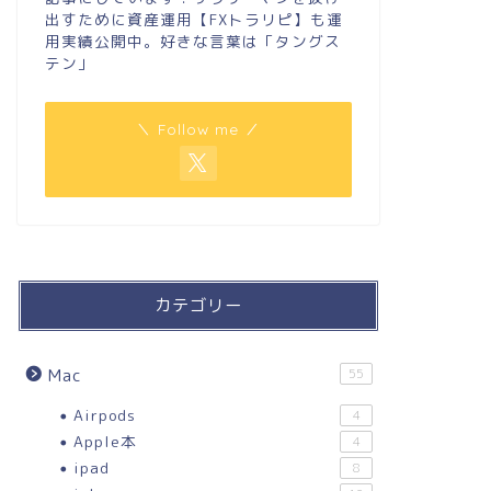
出すために資産運用【FXトラリピ】も運
用実績公開中。好きな言葉は「タングス
テン」
＼ Follow me ／
カテゴリー
Mac
55
Airpods
4
Apple本
4
ipad
8