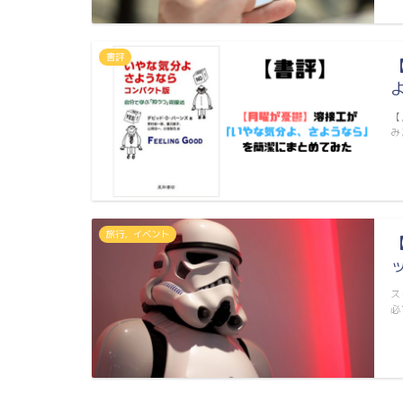
書評
【
み
旅行，イベント
ス
必