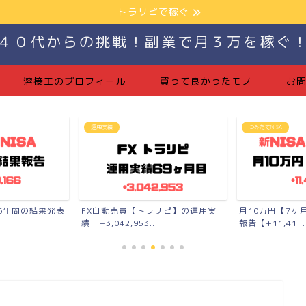
トラリピで稼ぐ
４０代からの挑戦！副業で月３万を稼ぐ
溶接工のプロフィール
買って良かったモノ
お
運用実績
つみたてNISA
】6年間の結果発表
FX自動売買【トラリピ】の運用実
月10万円【7ヶ
績 +3,042,953...
報告【+11,41...