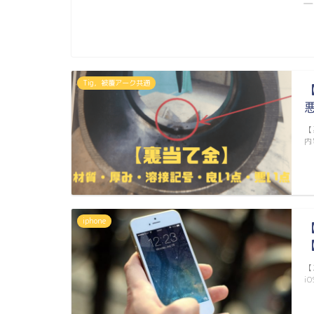
―
Tig，被覆アーク共通
【
内
iphone
【
【
i