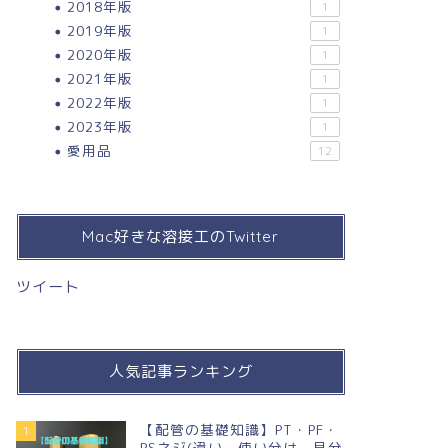
2018年版
1
2019年版
1
2020年版
1
2021年版
1
2022年版
1
2023年版
1
愛用品
12
Mac好きな溶接工のTwitter
ツイート
人気記事ランキング
【配管の基礎知識】PT・PF・
1
PSネジ(違い，使い分け，見分