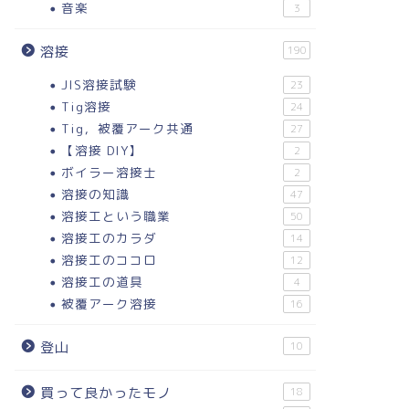
音楽
3
溶接
190
JIS溶接試験
23
Tig溶接
24
Tig，被覆アーク共通
27
【溶接 DIY】
2
ボイラー溶接士
2
溶接の知識
47
溶接工という職業
50
溶接工のカラダ
14
溶接工のココロ
12
溶接工の道具
4
被覆アーク溶接
16
登山
10
買って良かったモノ
18