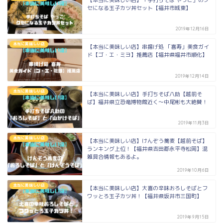
【本当に美味しい店】「手打ちそば やっこ」のク
セになる玉子カツ丼セット【福井市城東】
2019年12月16日
本当に美味しい店
【本当に美味しい店】串揚げ処 「喜寿」美食ガイ
ド【ゴ・エ・ミヨ】推薦店【福井県福井市順化】
2019年12月14日
本当に美味しい店
【本当に美味しい店】手打ちそば八助【越前そ
ば】福井県立恐竜博物館近く〜中尾彬も大絶賛！
2019年11月3日
本当に美味しい店
【本当に美味しい店】けんぞう蕎麦【越前そば】
ランキング上位！【福井県吉田郡永平寺松岡】混
雑具合情報もあるよ。
2019年10月6日
本当に美味しい店
【本当に美味しい店】大喜の辛味おろしそばとフ
ワッとろ玉子カツ丼！【福井県坂井市三国町】
2019年9月15日