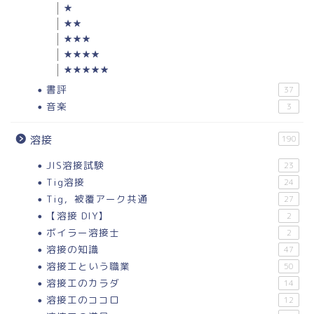
★
★★
★★★
★★★★
★★★★★
書評
37
音楽
3
溶接
190
JIS溶接試験
23
Tig溶接
24
Tig，被覆アーク共通
27
【溶接 DIY】
2
ボイラー溶接士
2
溶接の知識
47
溶接工という職業
50
溶接工のカラダ
14
溶接工のココロ
12