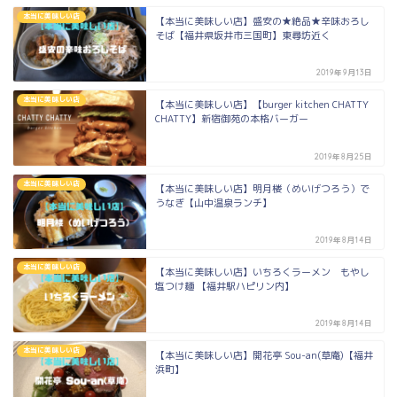
本当に美味しい店
【本当に美味しい店】盛安の★絶品★辛味おろし
そば【福井県坂井市三国町】東尋坊近く
2019年9月13日
本当に美味しい店
【本当に美味しい店】【burger kitchen CHATTY
CHATTY】新宿御苑の本格バーガー
2019年8月25日
本当に美味しい店
【本当に美味しい店】明月楼（めいげつろう）で
うなぎ【山中温泉ランチ】
2019年8月14日
本当に美味しい店
【本当に美味しい店】いちろくラーメン もやし
塩つけ麺 【福井駅ハピリン内】
2019年8月14日
本当に美味しい店
【本当に美味しい店】開花亭 Sou-an(草庵)【福井
浜町】