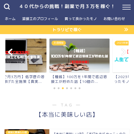
４０代からの挑戦！副業で月３万を稼ぐ！
ホーム
溶接工のプロフィール
買って良かったモノ
お問い合わせ
トラリピで稼ぐ
お得情報
2023年版
3万円】低学歴の溶
【種銭】100万を1年間で底辺溶
【2023年版】人
全施策【真実...
接工が貯めた話【10個の...
ったモノまとめ
― TAG ―
【本当に美味しい店】
本当に美味しい店