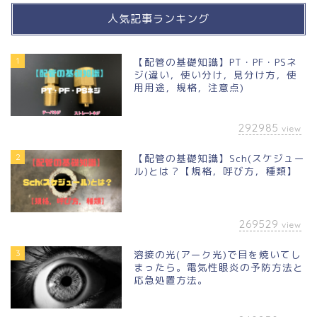
人気記事ランキング
1
【配管の基礎知識】PT・PF・PSネ
ジ(違い，使い分け，見分け方，使
用用途，規格，注意点)
292985
view
2
【配管の基礎知識】Sch(スケジュー
ル)とは？【規格，呼び方，種類】
269529
view
3
溶接の光(アーク光)で目を焼いてし
まったら。電気性眼炎の予防方法と
応急処置方法。