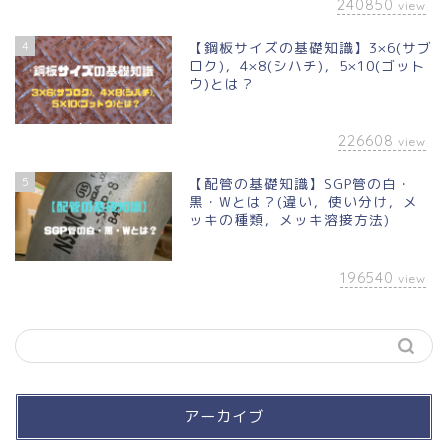
240850
view
4
【鋼板サイズの基礎知識】3×6(サブ
ロク)，4×8(シハチ)，5×10(ゴット
ウ)とは？
226608
view
5
【配管の基礎知識】SGP管の白・
黒・Wとは？(違い，使い分け，メ
ッキの種類，メッキ溶接方法)
196540
view
アーカイブ