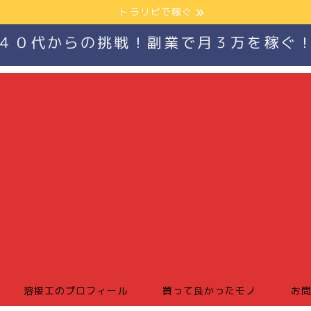
トラリピで稼ぐ
４０代からの挑戦！副業で月３万を稼ぐ
溶接工のプロフィール
買って良かったモノ
お