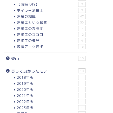
【溶接 DIY】
2
ボイラー溶接士
2
溶接の知識
47
溶接工という職業
50
溶接工のカラダ
14
溶接工のココロ
12
溶接工の道具
4
被覆アーク溶接
16
登山
10
買って良かったモノ
18
2018年版
1
2019年版
1
2020年版
1
2021年版
1
2022年版
1
2023年版
1