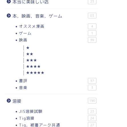
本当に美味しい店
23
本，映画，音楽，ゲーム
83
オススメ漫画
4
ゲーム
1
映画
39
★
★★
★★★
★★★★
★★★★★
書評
37
音楽
3
溶接
190
JIS溶接試験
23
Tig溶接
24
Tig，被覆アーク共通
27