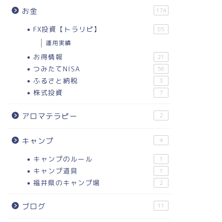
お金
174
FX投資【トラリピ】
85
運用実績
お得情報
21
つみたてNISA
56
ふるさと納税
3
株式投資
7
アロマテラピー
2
キャンプ
4
キャンプのルール
1
キャンプ道具
1
福井県のキャンプ場
2
ブログ
11