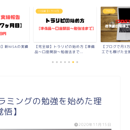
FX投資【トラリピ】
ブログ
】新NISAの実績
【完全版】トラリピの始め方【準備
【ブログで月3
品〜口座開設〜勉強法まで...
工でも稼げた全施
グラミングの勉強を始めた理
覚悟】
2020年11月15日