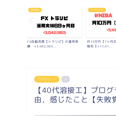
運用実績
つみたてNISA
6年間の結果発表
FX自動売買【トラリピ】の運用実
月10万円【7ヶ月目
績 +3,042,953...
報告【+11,41...
プログラミング
PR
【40代溶接工】プロ
由，感じたこと【失敗