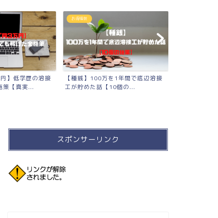
お得情報
2023年版
万円】低学歴の溶接
【種銭】100万を1年間で底辺溶接
【2023年版
策【真実...
工が貯めた話【10個の...
たモノまとめ
スポンサーリンク