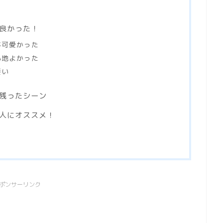
が良かった！
が可愛かった
心地よかった
凄い
に残ったシーン
な人にオススメ！
ポンサーリンク