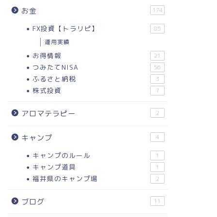
お金
174
FX投資【トラリピ】
85
運用実績
お得情報
21
つみたてNISA
56
ふるさと納税
3
株式投資
7
アロマテラピー
2
キャンプ
4
キャンプのルール
1
キャンプ道具
1
福井県のキャンプ場
2
ブログ
11