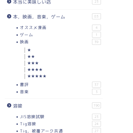
本当に美味しい店
23
本，映画，音楽，ゲーム
83
オススメ漫画
4
ゲーム
1
映画
39
★
★★
★★★
★★★★
★★★★★
書評
37
音楽
3
溶接
190
JIS溶接試験
23
Tig溶接
24
Tig，被覆アーク共通
27