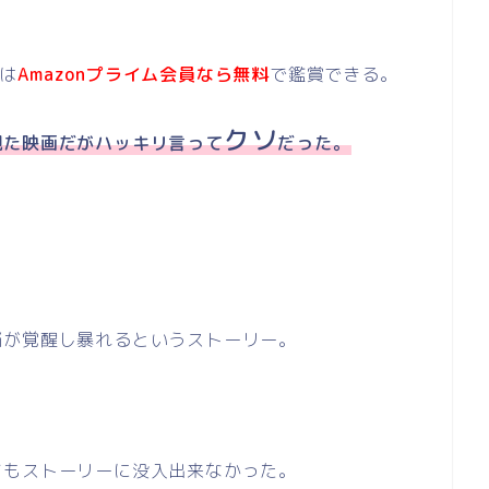
は
Amazonプライム会員なら無料
で鑑賞できる。
クソ
観た映画だがハッキリ言って
だった。
脳が覚醒し暴れるというストーリー。
てもストーリーに没入出来なかった。