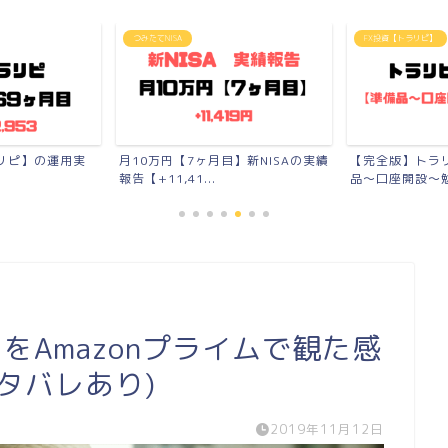
FX投資【トラリピ】
ブログ
】新NISAの実績
【完全版】トラリピの始め方【準備
【ブログで月3
品〜口座開設〜勉強法まで...
工でも稼げた全施
」をAmazonプライムで観た感
タバレあり)
2019年11月12日