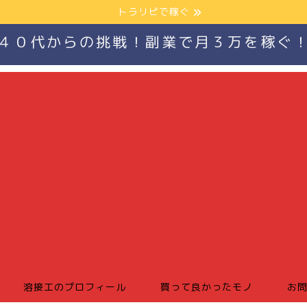
トラリピで稼ぐ
４０代からの挑戦！副業で月３万を稼ぐ
溶接工のプロフィール
買って良かったモノ
お