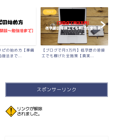
お得情報
2023年版
万円】低学歴の溶接
【種銭】100万を1年間で底辺溶接
【2023年版
策【真実...
工が貯めた話【10個の...
たモノまとめ
スポンサーリンク