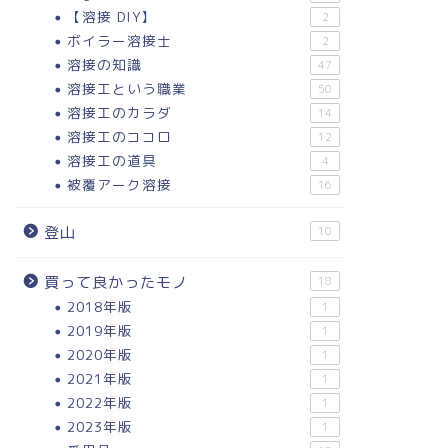
【溶接 DIY】
2
ボイラー溶接士
2
溶接の知識
47
溶接工という職業
50
溶接工のカラダ
14
溶接工のココロ
12
溶接工の道具
4
被覆アーク溶接
16
登山
10
買って良かったモノ
18
2018年版
1
2019年版
1
2020年版
1
2021年版
1
2022年版
1
2023年版
1