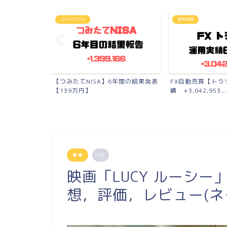
運用実績
つみたてNISA
6年間の結果発表
FX自動売買【トラリピ】の運用実
月10万円【7ヶ月目
績 +3,042,953...
報告【+11,41...
★★
PR
映画「LUCY ルーシー
想，評価，レビュー(ネ