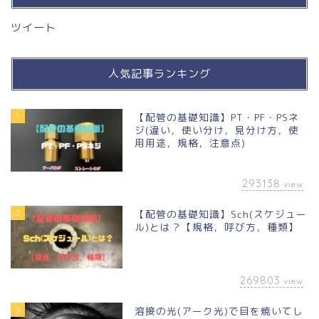
ツイート
人気記事ランキング
1
【配管の基礎知識】PT・PF・PSネ
ジ(違い，使い分け，見分け方，使
用用途，規格，注意点)
293138
view
2
【配管の基礎知識】Sch(スケジュー
ル)とは？【規格，呼び方，種類】
269803
view
3
溶接の光(アーク光)で目を焼いてし