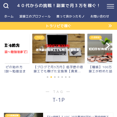
４０代からの挑戦！副業で月３万を稼ぐ！
ホーム
溶接工のプロフィール
買って良かったモノ
お問い合わせ
トラリピで稼ぐ
お得情報
2023年版
3万円】低学歴の溶
【種銭】100万を1年間で底辺溶
【2023年版】人
全施策【真実...
接工が貯めた話【10個の...
ったモノまとめ
― TAG ―
T-1P
JIS溶接試験