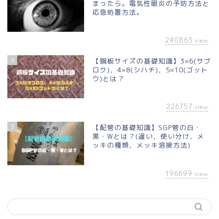
まったら。電気性眼炎の予防方法と
応急処置方法。
240863
view
4
【鋼板サイズの基礎知識】3×6(サブ
ロク)，4×8(シハチ)，5×10(ゴット
ウ)とは？
226757
view
5
【配管の基礎知識】SGP管の白・
黒・Wとは？(違い，使い分け，メ
ッキの種類，メッキ溶接方法)
196699
view