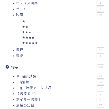
オススメ漫画
4
ゲーム
1
映画
39
★
★★
★★★
★★★★
★★★★★
書評
37
音楽
3
溶接
190
JIS溶接試験
23
Tig溶接
24
Tig，被覆アーク共通
27
【溶接 DIY】
2
ボイラー溶接士
2
溶接の知識
47