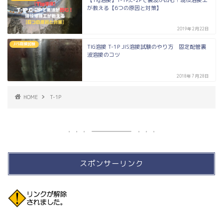
【Tig溶接】T-1P,C-2Pで裏波が凹む！現役溶接工
が教える【6つの原因と対策】
2019年2月22日
JIS溶接試験
TIG溶接 T-1P JIS溶接試験のやり方 固定配管裏
波溶接のコツ
2018年7月28日
HOME
T-1P
スポンサーリンク