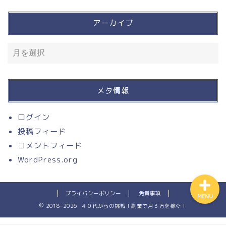
アーカイブ
買って良かったモノ
入って損なし！有料サービ
ス
メタ情報
溶接
ログイン
投稿フィード
お問い合わせ
コメントフィード
WordPress.org
プライバシーポリシー
免責事項
MENU
2018–2026 ４０代からの挑戦！副業で月３万を稼ぐ！