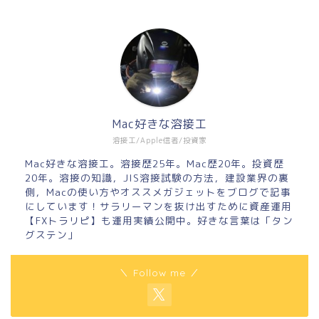
Mac好きな溶接工
溶接工/Apple信者/投資家
Mac好きな溶接工。溶接歴25年。Mac歴20年。投資歴
20年。溶接の知識，JIS溶接試験の方法，建設業界の裏
側，Macの使い方やオススメガジェットをブログで記事
にしています！サラリーマンを抜け出すために資産運用
【FXトラリピ】も運用実績公開中。好きな言葉は「タン
グステン」
＼ Follow me ／