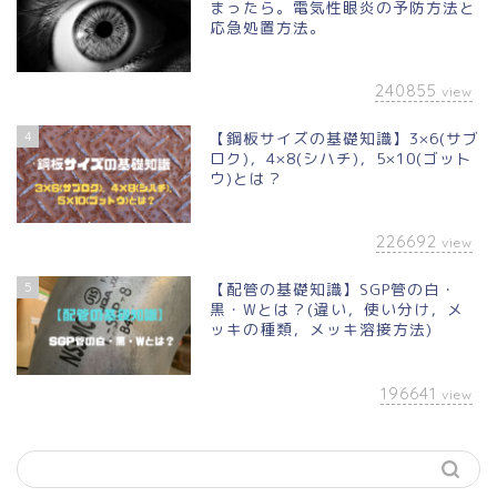
まったら。電気性眼炎の予防方法と
応急処置方法。
240855
view
4
【鋼板サイズの基礎知識】3×6(サブ
ロク)，4×8(シハチ)，5×10(ゴット
ウ)とは？
226692
view
5
【配管の基礎知識】SGP管の白・
黒・Wとは？(違い，使い分け，メ
ッキの種類，メッキ溶接方法)
196641
view