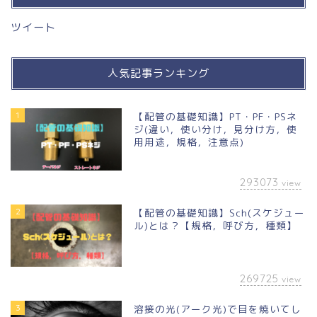
ツイート
人気記事ランキング
1
【配管の基礎知識】PT・PF・PSネ
ジ(違い，使い分け，見分け方，使
用用途，規格，注意点)
293073
view
2
【配管の基礎知識】Sch(スケジュー
ル)とは？【規格，呼び方，種類】
269725
view
3
溶接の光(アーク光)で目を焼いてし