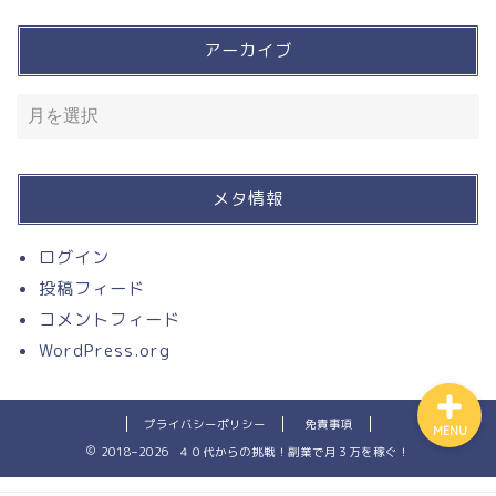
アーカイブ
買って良かったモノ
入って損なし！有料サービ
ス
メタ情報
溶接
ログイン
投稿フィード
お問い合わせ
コメントフィード
WordPress.org
プライバシーポリシー
免責事項
MENU
2018–2026 ４０代からの挑戦！副業で月３万を稼ぐ！