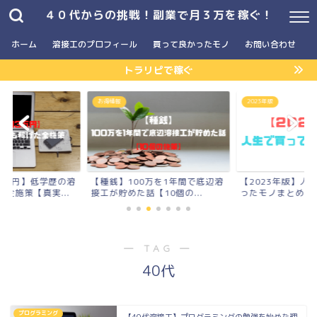
４０代からの挑戦！副業で月３万を稼ぐ！
ホーム
溶接工のプロフィール
買って良かったモノ
お問い合わせ
トラリピで稼ぐ
お得情報
2023年版
3万円】低学歴の溶
【種銭】100万を1年間で底辺溶
【2023年版】人
全施策【真実...
接工が貯めた話【10個の...
ったモノまとめ
― TAG ―
40代
プログラミング