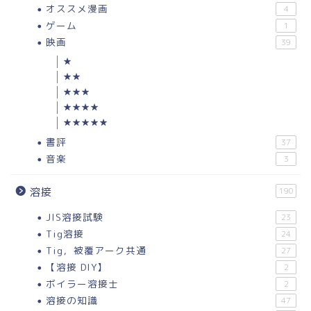
オススメ漫画
4
ゲーム
1
映画
39
★
★★
★★★
★★★★
★★★★★
書評
37
音楽
3
溶接
190
JIS溶接試験
23
Tig溶接
24
Tig，被覆アーク共通
27
【溶接 DIY】
2
ボイラー溶接士
2
溶接の知識
47