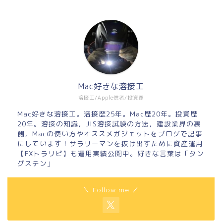
Mac好きな溶接工
溶接工/Apple信者/投資家
Mac好きな溶接工。溶接歴25年。Mac歴20年。投資歴
20年。溶接の知識，JIS溶接試験の方法，建設業界の裏
側，Macの使い方やオススメガジェットをブログで記事
にしています！サラリーマンを抜け出すために資産運用
【FXトラリピ】も運用実績公開中。好きな言葉は「タン
グステン」
＼ Follow me ／