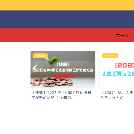
ホーム
2023年版
つみたてNISA
0万を1年間で底辺溶接
【2023年版】人生で買って良かっ
【つみたて
10個の...
たモノまとめ
【139万円