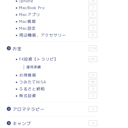
iphone
16
MacBook Pro
7
Macアプリ
6
Mac情報
4
Mac設定
3
周辺機器，アクセサリー
6
お金
174
FX投資【トラリピ】
85
運用実績
お得情報
21
つみたてNISA
56
ふるさと納税
3
株式投資
7
アロマテラピー
2
キャンプ
4