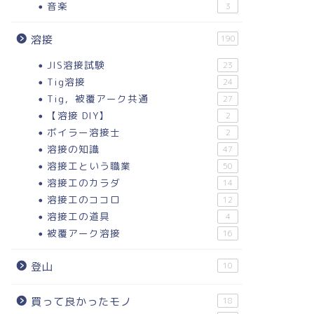
音楽
3
溶接
190
JIS溶接試験
23
Tig溶接
24
Tig，被覆アーク共通
27
【溶接 DIY】
2
ボイラー溶接士
2
溶接の知識
47
溶接工という職業
50
溶接工のカラダ
14
溶接工のココロ
12
溶接工の道具
4
被覆アーク溶接
16
登山
10
買って良かったモノ
18