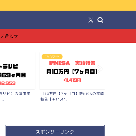
！
問い合わせ
SA
FX投資【トラリピ】
ブログ
円【7ヶ月目】新NISAの実績
【完全版】トラリピの始め方【準備
【ブロ
,41...
品〜口座開設〜勉強法まで...
工でも
スポンサーリンク