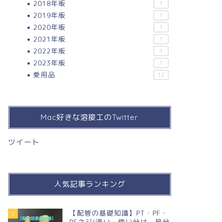
2018年版
1
2019年版
1
2020年版
1
2021年版
1
2022年版
1
2023年版
1
愛用品
12
Mac好きな溶接工のTwitter
ツイート
人気記事ランキング
【配管の基礎知識】PT・PF・
1
PSネジ(違い，使い分け，見分