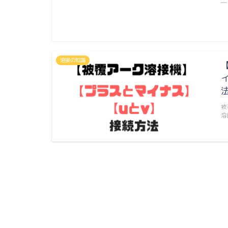
―
溶接の知識
被
溶