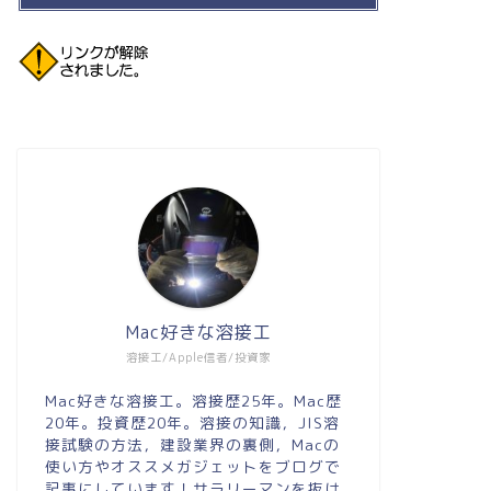
Mac好きな溶接工
溶接工/Apple信者/投資家
Mac好きな溶接工。溶接歴25年。Mac歴
20年。投資歴20年。溶接の知識，JIS溶
接試験の方法，建設業界の裏側，Macの
使い方やオススメガジェットをブログで
記事にしています！サラリーマンを抜け