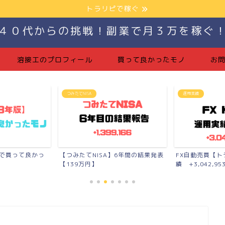
トラリピで稼ぐ
４０代からの挑戦！副業で月３万を稼ぐ
溶接工のプロフィール
買って良かったモノ
お
運用実績
つみたてNI
NISA】6年間の結果発表
FX自動売買【トラリピ】の運用実
月10万
】
績 +3,042,953...
報告【+11