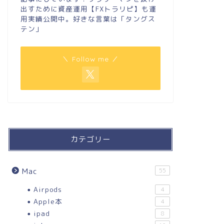
出すために資産運用【FXトラリピ】も運
用実績公開中。好きな言葉は「タングス
テン」
＼ Follow me ／
カテゴリー
Mac
55
Airpods
4
Apple本
4
ipad
8