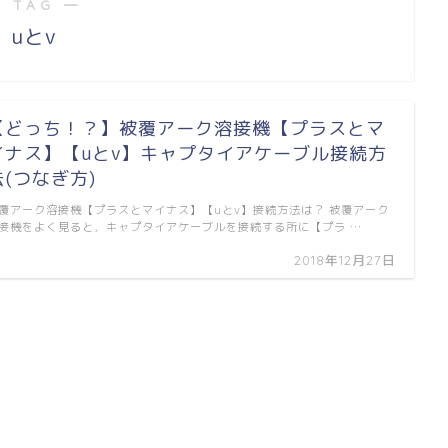
 TAG ―
uとv
【どっち！？】被覆アーク溶接機【プラスとマ
イナス】【uとv】キャプタイアケーブル接続方
法(つなぎ方)
覆アーク溶接機【プラスとマイナス】【uとv】接続方法は？ 被覆アーク
接機をよく見ると，キャプタイアケーブルを接続する所に【プラ …
2018年12月27日