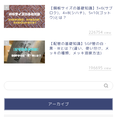
4
【鋼板サイズの基礎知識】3×6(サブ
ロク)，4×8(シハチ)，5×10(ゴット
ウ)とは？
226754
view
5
【配管の基礎知識】SGP管の白・
黒・Wとは？(違い，使い分け，メ
ッキの種類，メッキ溶接方法)
196695
view
アーカイブ
買って良かったモノ