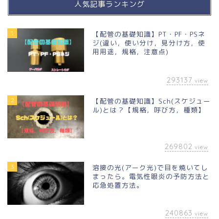
人気記事ランキング
1
【配管の基礎知識】PT・PF・PSネ
ジ(違い，使い分け，見分け方，使
用用途，規格，注意点)
293137
view
2
【配管の基礎知識】Sch(スケジュー
ル)とは？【規格，呼び方，種類】
269802
view
3
溶接の光(アーク光)で目を焼いてし
まったら。電気性眼炎の予防方法と
応急処置方法。
240863
view