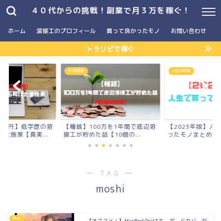
４０代からの挑戦！副業で月３万を稼ぐ！
ホーム
溶接工のプロフィール
買って良かったモノ
お問い合わせ
トラリピで稼ぐ
お得情報
2023年版
3万円】低学歴の溶
【種銭】100万を1年間で底辺溶
【2023年版】人
全施策【真実...
接工が貯めた話【10個の...
ったモノまとめ
― TAG ―
moshi
Mac