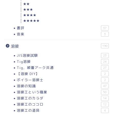
★★
★★★
★★★★
★★★★★
書評
37
音楽
3
溶接
190
JIS溶接試験
23
Tig溶接
24
Tig，被覆アーク共通
27
【溶接 DIY】
2
ボイラー溶接士
2
溶接の知識
47
溶接工という職業
50
溶接工のカラダ
14
溶接工のココロ
12
溶接工の道具
4