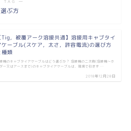
 TAG ―
選ぶ方
【Tig，被覆アーク溶接共通】溶接用キャブタイ
アケーブル(スケア，太さ，許容電流)の選び方
と種類
接機のキャブタイアケーブルはどう選ぶか？ 溶接機の二次側(溶接機〜ホ
ダー又はアースまで)のキャブタイアケーブルは，現場で引きず …
2018年12月28日