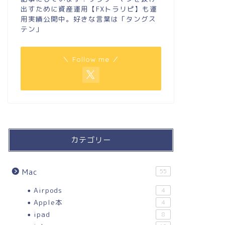
出すために資産運用【FXトラリピ】も運
用実績公開中。好きな言葉は「タングス
テン」
＼ Follow me ／
カテゴリー
Mac
55
Airpods
4
Apple本
4
ipad
8