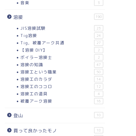
音楽
3
溶接
190
JIS溶接試験
23
Tig溶接
24
Tig，被覆アーク共通
27
【溶接 DIY】
2
ボイラー溶接士
2
溶接の知識
47
溶接工という職業
50
溶接工のカラダ
14
溶接工のココロ
12
溶接工の道具
4
被覆アーク溶接
16
登山
10
買って良かったモノ
18