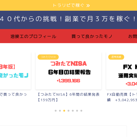
トラリピで稼ぐ
４０代からの挑戦！副業で月３万を稼ぐ
溶接工のプロフィール
買って良かったモノ
お
運用実績
つみたてNISA
】6年間の結果発表
FX自動売買【トラリピ】の運用実
月10万円【7ヶ
績 +3,042,953...
報告【+11,41...