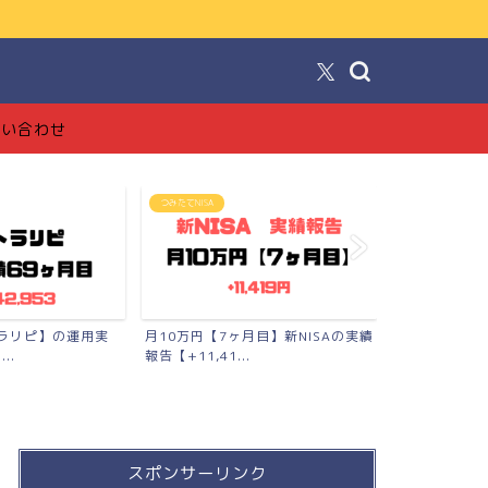
！
問い合わせ
FX投資【トラリピ】
ブログ
月目】新NISAの実績
【完全版】トラリピの始め方【準備
【ブログで月
品〜口座開設〜勉強法まで...
工でも稼げた全
スポンサーリンク