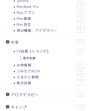
iphone
16
MacBook Pro
7
Macアプリ
6
Mac情報
4
Mac設定
3
周辺機器，アクセサリー
6
お金
174
FX投資【トラリピ】
85
運用実績
お得情報
21
つみたてNISA
56
ふるさと納税
3
株式投資
7
アロマテラピー
2
キャンプ
4