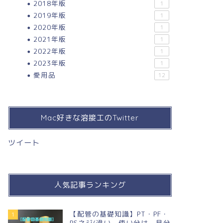
2018年版
1
2019年版
1
2020年版
1
2021年版
1
2022年版
1
2023年版
1
愛用品
12
Mac好きな溶接工のTwitter
ツイート
人気記事ランキング
【配管の基礎知識】PT・PF・
1
PSネジ(違い，使い分け，見分