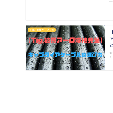
―
Tig，被覆アーク共通
溶
ル