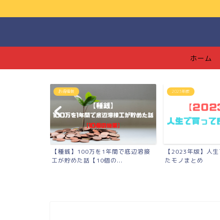
ホーム
2023年版
つみたてNISA
年間で底辺溶接
【2023年版】人生で買って良かっ
【つみたてNISA
..
たモノまとめ
【139万円】