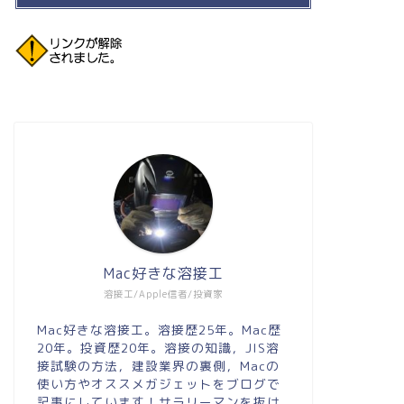
Mac好きな溶接工
溶接工/Apple信者/投資家
Mac好きな溶接工。溶接歴25年。Mac歴
20年。投資歴20年。溶接の知識，JIS溶
接試験の方法，建設業界の裏側，Macの
使い方やオススメガジェットをブログで
記事にしています！サラリーマンを抜け