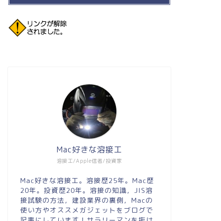
Mac好きな溶接工
溶接工/Apple信者/投資家
Mac好きな溶接工。溶接歴25年。Mac歴
20年。投資歴20年。溶接の知識，JIS溶
接試験の方法，建設業界の裏側，Macの
使い方やオススメガジェットをブログで
記事にしています！サラリーマンを抜け