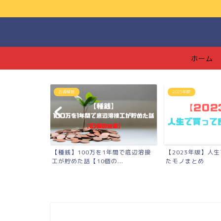
ホーム
2023年版
つみたてNISA
年間で底辺溶接
【2023年版】人生で買って良かっ
【つみたてNISA
..
たモノまとめ
【139万円】