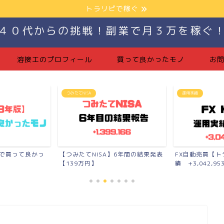
トラリピで稼ぐ
４０代からの挑戦！副業で月３万を稼ぐ
溶接工のプロフィール
買って良かったモノ
お
運用実績
つみたてNISA
】6年間の結果発表
FX自動売買【トラリピ】の運用実
月10万円【7ヶ
績 +3,042,953...
報告【+11,41...