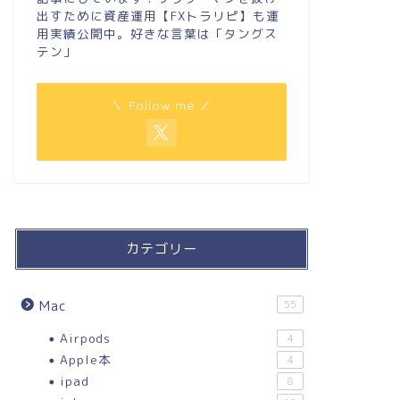
出すために資産運用【FXトラリピ】も運
用実績公開中。好きな言葉は「タングス
テン」
＼ Follow me ／
カテゴリー
Mac
55
Airpods
4
Apple本
4
ipad
8