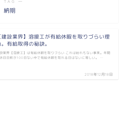
 TAG ―
納期
【建設業界】溶接工が有給休暇を取りづらい理
由。有給取得の秘訣。
設業界【溶接工】は有給休暇を取りづらい これは紛れもない事実。年間
休日日数が100日ない中で有給休暇を取れる日はないに等しい。 …
2018年12月18日