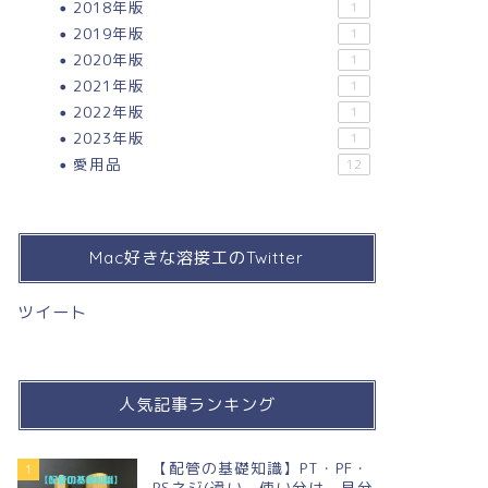
2018年版
1
2019年版
1
2020年版
1
2021年版
1
2022年版
1
2023年版
1
愛用品
12
Mac好きな溶接工のTwitter
ツイート
人気記事ランキング
【配管の基礎知識】PT・PF・
1
PSネジ(違い，使い分け，見分