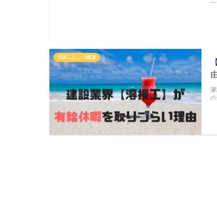
―
溶接工という職業
建
の