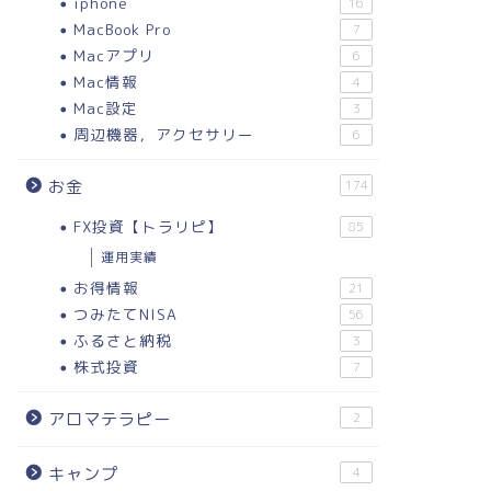
iphone
16
MacBook Pro
7
Macアプリ
6
Mac情報
4
Mac設定
3
周辺機器，アクセサリー
6
お金
174
FX投資【トラリピ】
85
運用実績
お得情報
21
つみたてNISA
56
ふるさと納税
3
株式投資
7
アロマテラピー
2
キャンプ
4