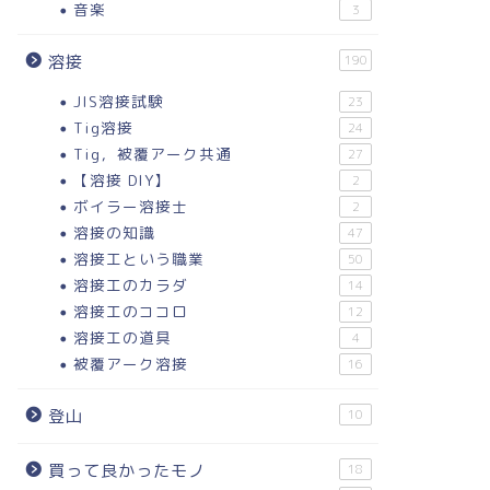
音楽
3
溶接
190
JIS溶接試験
23
Tig溶接
24
Tig，被覆アーク共通
27
【溶接 DIY】
2
ボイラー溶接士
2
溶接の知識
47
溶接工という職業
50
溶接工のカラダ
14
溶接工のココロ
12
溶接工の道具
4
被覆アーク溶接
16
登山
10
買って良かったモノ
18