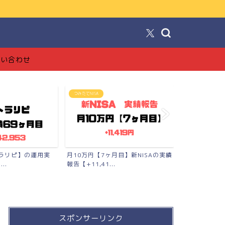
！
問い合わせ
FX投資【トラリピ】
ブログ
月目】新NISAの実績
【完全版】トラリピの始め方【準備
【ブログで月
品〜口座開設〜勉強法まで...
工でも稼げた全
スポンサーリンク