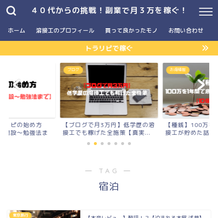
４０代からの挑戦！副業で月３万を稼ぐ！
ホーム
溶接工のプロフィール
買って良かったモノ
お問い合わせ
トラリピで稼ぐ
ブログ
お得情報
め方
【ブログで月3万円】低学歴の溶
【種銭】100万を1年間で底辺
強法ま
接工でも稼げた全施策【真実...
接工が貯めた話【10個の...
― TAG ―
宿泊
東京旅行