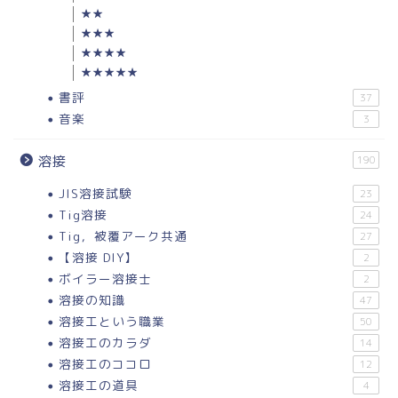
★★
★★★
★★★★
★★★★★
書評
37
音楽
3
溶接
190
JIS溶接試験
23
Tig溶接
24
Tig，被覆アーク共通
27
【溶接 DIY】
2
ボイラー溶接士
2
溶接の知識
47
溶接工という職業
50
溶接工のカラダ
14
溶接工のココロ
12
溶接工の道具
4