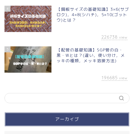
4
【鋼板サイズの基礎知識】3×6(サブ
ロク)，4×8(シハチ)，5×10(ゴット
ウ)とは？
226738
view
5
【配管の基礎知識】SGP管の白・
黒・Wとは？(違い，使い分け，メ
ッキの種類，メッキ溶接方法)
196685
view
アーカイブ
買って良かったモノ