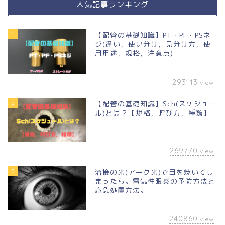
人気記事ランキング
1
【配管の基礎知識】PT・PF・PSネ
ジ(違い，使い分け，見分け方，使
用用途，規格，注意点)
293113
view
2
【配管の基礎知識】Sch(スケジュー
ル)とは？【規格，呼び方，種類】
269770
view
3
溶接の光(アーク光)で目を焼いてし
まったら。電気性眼炎の予防方法と
応急処置方法。
240860
view