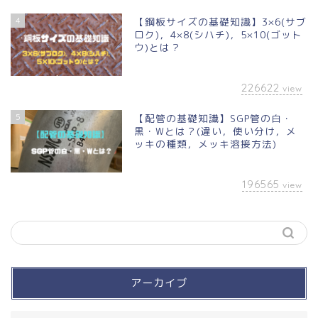
4
【鋼板サイズの基礎知識】3×6(サブ
ロク)，4×8(シハチ)，5×10(ゴット
ウ)とは？
226622
view
5
【配管の基礎知識】SGP管の白・
黒・Wとは？(違い，使い分け，メ
ッキの種類，メッキ溶接方法)
196565
view
アーカイブ
買って良かったモノ