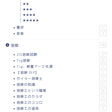
★★
★★★
★★★★
★★★★★
書評
37
音楽
3
溶接
190
JIS溶接試験
23
Tig溶接
24
Tig，被覆アーク共通
27
【溶接 DIY】
2
ボイラー溶接士
2
溶接の知識
47
溶接工という職業
50
溶接工のカラダ
14
溶接工のココロ
12
溶接工の道具
4