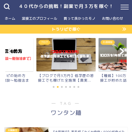
４０代からの挑戦！副業で月３万を稼ぐ！
ホーム
溶接工のプロフィール
買って良かったモノ
お問い合わせ
トラリピで稼ぐ
】
ブログ
お得情報
ラリピの始め方
【ブログで月3万円】低学歴の溶
【種銭】100万を
座開設〜勉強法ま
接工でも稼げた全施策【真実...
接工が貯めた話【10
― TAG ―
ワンタン麺
大阪旅行