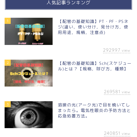
人気記事ランキング
1
【配管の基礎知識】PT・PF・PSネ
ジ(違い，使い分け，見分け方，使
用用途，規格，注意点)
292997
view
2
【配管の基礎知識】Sch(スケジュー
ル)とは？【規格，呼び方，種類】
269581
view
3
溶接の光(アーク光)で目を焼いてし
まったら。電気性眼炎の予防方法と
応急処置方法。
240851
view