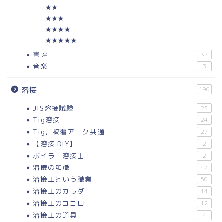
★★
★★★
★★★★
★★★★★
書評
37
音楽
3
溶接
190
JIS溶接試験
23
Tig溶接
24
Tig，被覆アーク共通
27
【溶接 DIY】
2
ボイラー溶接士
2
溶接の知識
47
溶接工という職業
50
溶接工のカラダ
14
溶接工のココロ
12
溶接工の道具
4