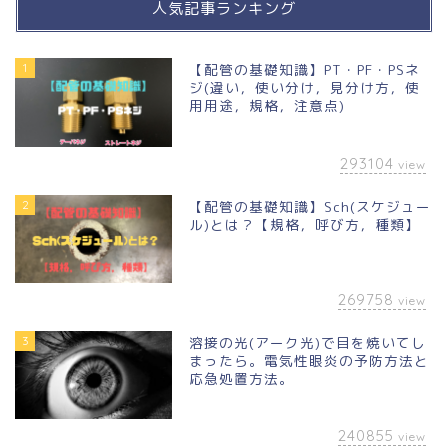
人気記事ランキング
1
【配管の基礎知識】PT・PF・PSネ
ジ(違い，使い分け，見分け方，使
用用途，規格，注意点)
293104
view
2
【配管の基礎知識】Sch(スケジュー
ル)とは？【規格，呼び方，種類】
269758
view
3
溶接の光(アーク光)で目を焼いてし
まったら。電気性眼炎の予防方法と
応急処置方法。
240855
view