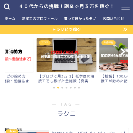
４０代からの挑戦！副業で月３万を稼ぐ！
ホーム
溶接工のプロフィール
買って良かったモノ
お問い合わせ
トラリピで稼ぐ
】
ブログ
お得情報
ラリピの始め方
【ブログで月3万円】低学歴の溶
【種銭】100万を
座開設〜勉強法ま
接工でも稼げた全施策【真実...
接工が貯めた話【10
― TAG ―
ラクニ
iphone