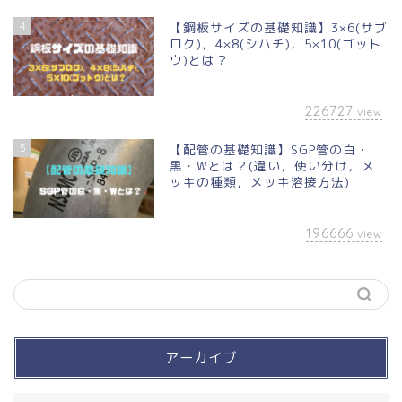
4
【鋼板サイズの基礎知識】3×6(サブ
ロク)，4×8(シハチ)，5×10(ゴット
ウ)とは？
226727
view
5
【配管の基礎知識】SGP管の白・
黒・Wとは？(違い，使い分け，メ
ッキの種類，メッキ溶接方法)
196666
view
アーカイブ
買って良かったモノ