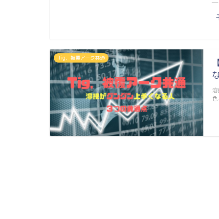
―
Tig，被覆アーク共通
溶
色