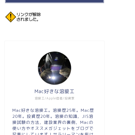
Mac好きな溶接工
溶接工/Apple信者/投資家
Mac好きな溶接工。溶接歴25年。Mac歴
20年。投資歴20年。溶接の知識，JIS溶
接試験の方法，建設業界の裏側，Macの
使い方やオススメガジェットをブログで
記事にしています！サラリーマンを抜け