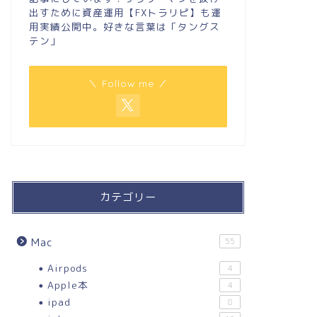
出すために資産運用【FXトラリピ】も運
用実績公開中。好きな言葉は「タングス
テン」
＼ Follow me ／
カテゴリー
Mac
55
Airpods
4
Apple本
4
ipad
8