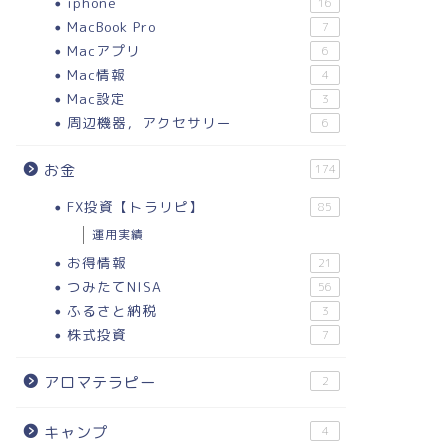
iphone
16
MacBook Pro
7
Macアプリ
6
Mac情報
4
Mac設定
3
周辺機器，アクセサリー
6
お金
174
FX投資【トラリピ】
85
運用実績
お得情報
21
つみたてNISA
56
ふるさと納税
3
株式投資
7
アロマテラピー
2
キャンプ
4