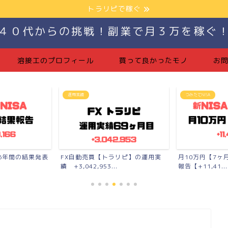
トラリピで稼ぐ
４０代からの挑戦！副業で月３万を稼ぐ
溶接工のプロフィール
買って良かったモノ
お
運用実績
つみたてNISA
】6年間の結果発表
FX自動売買【トラリピ】の運用実
月10万円【7ヶ
績 +3,042,953...
報告【+11,41...