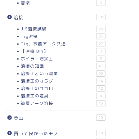
音楽
3
溶接
190
JIS溶接試験
23
Tig溶接
24
Tig，被覆アーク共通
27
【溶接 DIY】
2
ボイラー溶接士
2
溶接の知識
47
溶接工という職業
50
溶接工のカラダ
14
溶接工のココロ
12
溶接工の道具
4
被覆アーク溶接
16
登山
10
買って良かったモノ
18