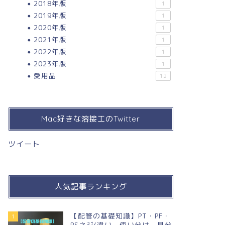
2018年版
1
2019年版
1
2020年版
1
2021年版
1
2022年版
1
2023年版
1
愛用品
12
Mac好きな溶接工のTwitter
ツイート
人気記事ランキング
【配管の基礎知識】PT・PF・
1
PSネジ(違い，使い分け，見分