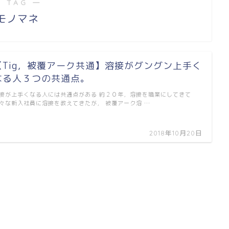
 TAG ―
モノマネ
【Tig，被覆アーク共通】溶接がグングン上手く
なる人３つの共通点。
接が上手くなる人には共通点がある 約２０年，溶接を職業にしてきて
々な新入社員に溶接を教えてきたが， 被覆アーク溶 …
2018年10月20日