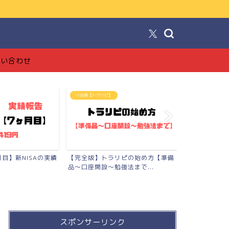
！
問い合わせ
FX投資【トラリピ】
ブログ
月目】新NISAの実績
【完全版】トラリピの始め方【準備
【ブログで月
品〜口座開設〜勉強法まで...
工でも稼げた全
スポンサーリンク