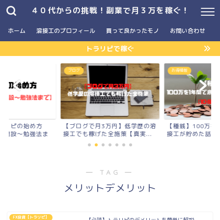
４０代からの挑戦！副業で月３万を稼ぐ！
ホーム
溶接工のプロフィール
買って良かったモノ
お問い合わせ
トラリピで稼ぐ
】
ブログ
お得情報
ラリピの始め方
【ブログで月3万円】低学歴の溶
【種銭】100万を
座開設〜勉強法ま
接工でも稼げた全施策【真実...
接工が貯めた話【10
― TAG ―
メリットデメリット
FX投資【トラリピ】