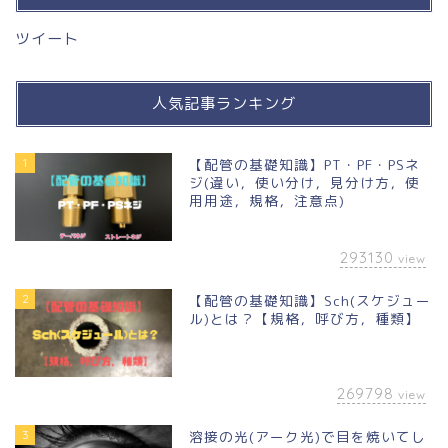
ツイート
人気記事ランキング
1
【配管の基礎知識】PT・PF・PSネ
ジ(違い，使い分け，見分け方，使
用用途，規格，注意点)
293130
view
2
【配管の基礎知識】Sch(スケジュー
ル)とは？【規格，呼び方，種類】
269798
view
3
溶接の光(アーク光)で目を焼いてし