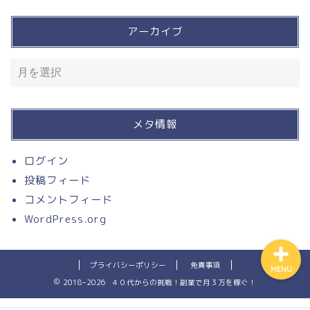
アーカイブ
買って良かったモノ
入って損なし！有料サービ
ス
メタ情報
溶接
ログイン
投稿フィード
お問い合わせ
コメントフィード
WordPress.org
プライバシーポリシー
免責事項
MENU
2018–2026 ４０代からの挑戦！副業で月３万を稼ぐ！