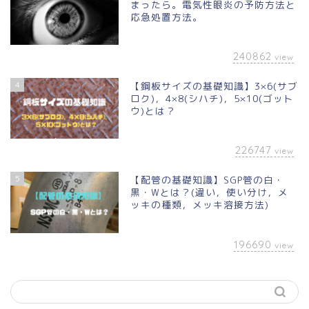
まったら。電気性眼炎の予防方法と
応急処置方法。
240862
view
4
【鋼板サイズの基礎知識】3×6(サブ
ロク)，4×8(シハチ)，5×10(ゴット
ウ)とは？
226747
view
5
【配管の基礎知識】SGP管の白・
黒・Wとは？(違い，使い分け，メ
ッキの種類，メッキ溶接方法)
196690
view