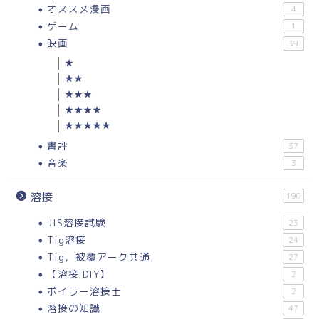
オススメ漫画
4
ゲーム
1
映画
39
★
★★
★★★
★★★★
★★★★★
書評
37
音楽
3
溶接
190
JIS溶接試験
23
Tig溶接
24
Tig，被覆アーク共通
27
【溶接 DIY】
2
ボイラー溶接士
2
溶接の知識
47