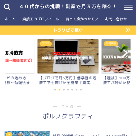
４０代からの挑戦！副業で月３万を稼ぐ！
ホーム
溶接工のプロフィール
買って良かったモノ
お問い合わせ
トラリピで稼ぐ
】
ブログ
お得情報
ラリピの始め方
【ブログで月3万円】低学歴の溶
【種銭】100万を
座開設〜勉強法ま
接工でも稼げた全施策【真実...
接工が貯めた話【10
― TAG ―
ポルノグラフティ
★