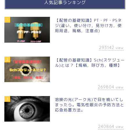
人気記事ランキング
1
【配管の基礎知識】PT・PF・PSネ
ジ(違い，使い分け，見分け方，使
用用途，規格，注意点)
293142
view
2
【配管の基礎知識】Sch(スケジュー
ル)とは？【規格，呼び方，種類】
269804
view
3
溶接の光(アーク光)で目を焼いてし
まったら。電気性眼炎の予防方法と
応急処置方法。
240864
view