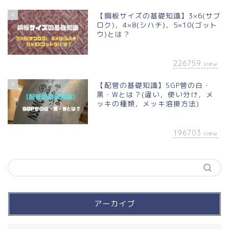
4
【鋼板サイズの基礎知識】3×6(サブ
ロク)，4×8(シハチ)，5×10(ゴット
ウ)とは？
226759
view
5
【配管の基礎知識】SGP管の白・
黒・Wとは？(違い，使い分け，メ
ッキの種類，メッキ溶接方法)
196703
view
アーカイブ
買って良かったモノ