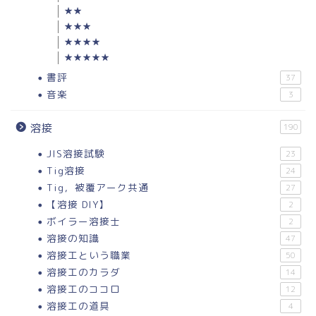
★★
★★★
★★★★
★★★★★
書評
37
音楽
3
溶接
190
JIS溶接試験
23
Tig溶接
24
Tig，被覆アーク共通
27
【溶接 DIY】
2
ボイラー溶接士
2
溶接の知識
47
溶接工という職業
50
溶接工のカラダ
14
溶接工のココロ
12
溶接工の道具
4