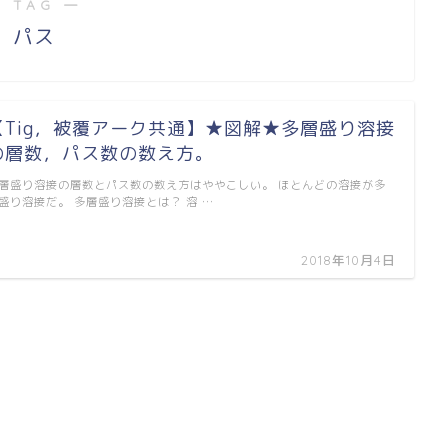
 TAG ―
パス
【Tig，被覆アーク共通】★図解★多層盛り溶接
の層数，パス数の数え方。
層盛り溶接の層数とパス数の数え方はややこしい。 ほとんどの溶接が多
盛り溶接だ。 多層盛り溶接とは？ 溶 …
2018年10月4日