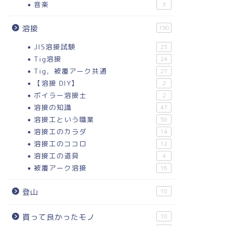
音楽
3
溶接
190
JIS溶接試験
23
Tig溶接
24
Tig，被覆アーク共通
27
【溶接 DIY】
2
ボイラー溶接士
2
溶接の知識
47
溶接工という職業
50
溶接工のカラダ
14
溶接工のココロ
12
溶接工の道具
4
被覆アーク溶接
16
登山
10
買って良かったモノ
18