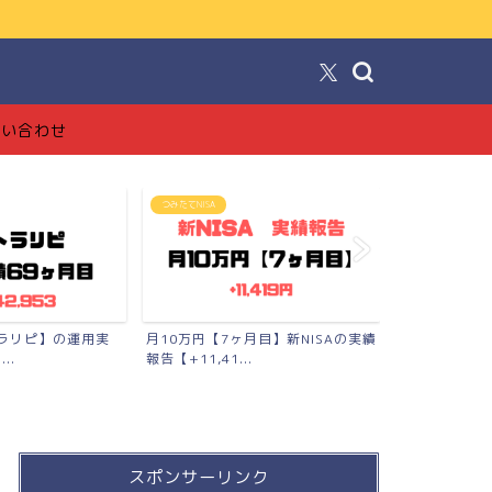
！
問い合わせ
つみたてNISA
FX投資【トラリピ
トラリピ】の運用実
月10万円【7ヶ月目】新NISAの実績
【完全版】ト
..
報告【+11,41...
品〜口座開設〜
スポンサーリンク