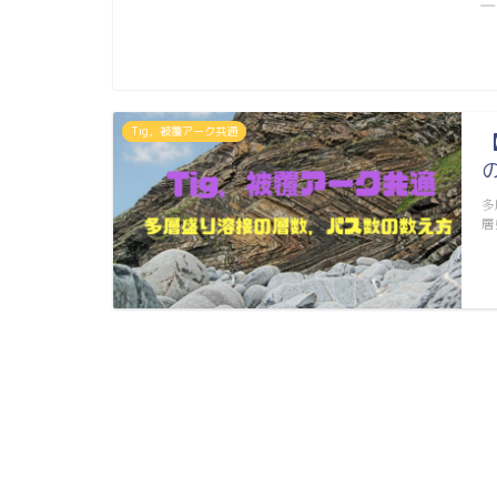
―
Tig，被覆アーク共通
多
層