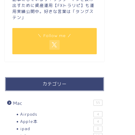
出すために資産運用【FXトラリピ】も運
用実績公開中。好きな言葉は「タングス
テン」
＼ Follow me ／
カテゴリー
Mac
55
Airpods
4
Apple本
4
ipad
8