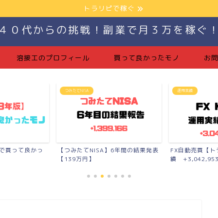
トラリピで稼ぐ
４０代からの挑戦！副業で月３万を稼ぐ
溶接工のプロフィール
買って良かったモノ
お
つみたてNISA
運用実績
生で買って良かっ
【つみたてNISA】6年間の結果発表
FX自動売買【
【139万円】
績 +3,042,953.