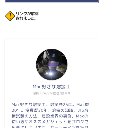
Mac好きな溶接工
溶接工/Apple信者/投資家
Mac好きな溶接工。溶接歴25年。Mac歴
20年。投資歴20年。溶接の知識，JIS溶
接試験の方法，建設業界の裏側，Macの
使い方やオススメガジェットをブログで
記事にしています！サラリーマンを抜け