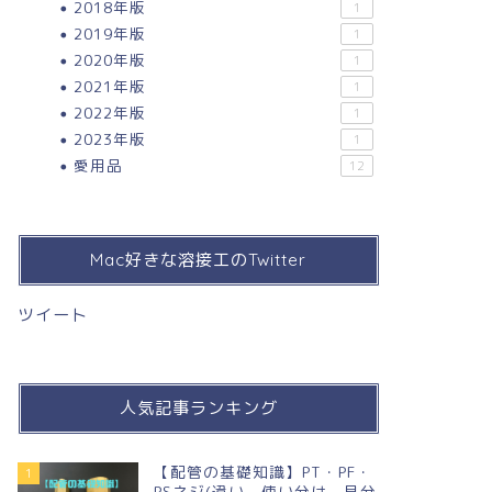
2018年版
1
2019年版
1
2020年版
1
2021年版
1
2022年版
1
2023年版
1
愛用品
12
Mac好きな溶接工のTwitter
ツイート
人気記事ランキング
【配管の基礎知識】PT・PF・
1
PSネジ(違い，使い分け，見分