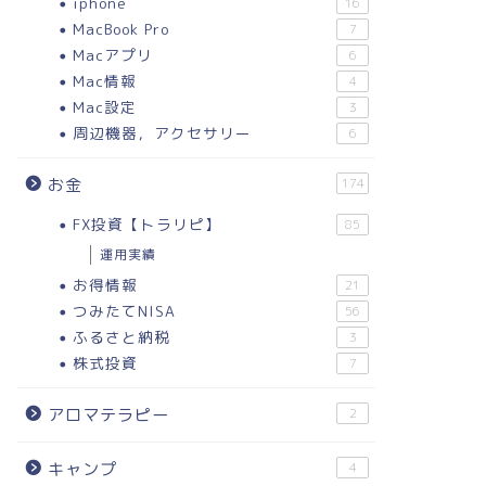
iphone
16
MacBook Pro
7
Macアプリ
6
Mac情報
4
Mac設定
3
周辺機器，アクセサリー
6
お金
174
FX投資【トラリピ】
85
運用実績
お得情報
21
つみたてNISA
56
ふるさと納税
3
株式投資
7
アロマテラピー
2
キャンプ
4