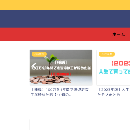
ホーム
お得情報
2023年版
】低学歴の溶接
【種銭】100万を1年間で底辺溶接
【2023年版】人
実...
工が貯めた話【10個の...
たモノまとめ