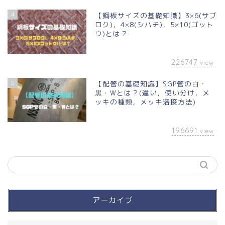
4
【鋼板サイズの基礎知識】3×6(サブ
ロク)，4×8(シハチ)，5×10(ゴット
ウ)とは？
226747
view
5
【配管の基礎知識】SGP管の白・
黒・Wとは？(違い，使い分け，メ
ッキの種類，メッキ溶接方法)
196691
view
アーカイブ
買って良かったモノ