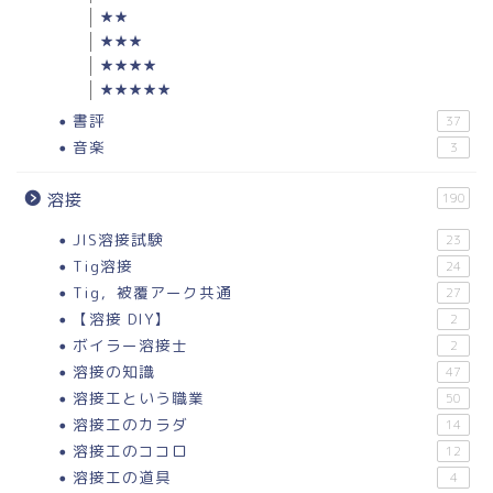
★★
★★★
★★★★
★★★★★
書評
37
音楽
3
溶接
190
JIS溶接試験
23
Tig溶接
24
Tig，被覆アーク共通
27
【溶接 DIY】
2
ボイラー溶接士
2
溶接の知識
47
溶接工という職業
50
溶接工のカラダ
14
溶接工のココロ
12
溶接工の道具
4