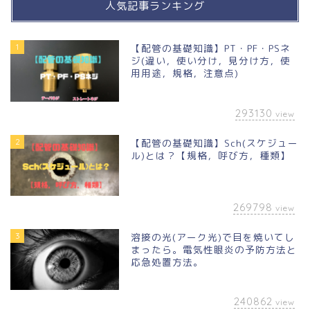
人気記事ランキング
1
【配管の基礎知識】PT・PF・PSネ
ジ(違い，使い分け，見分け方，使
用用途，規格，注意点)
293130
view
2
【配管の基礎知識】Sch(スケジュー
ル)とは？【規格，呼び方，種類】
269798
view
3
溶接の光(アーク光)で目を焼いてし
まったら。電気性眼炎の予防方法と
応急処置方法。
240862
view