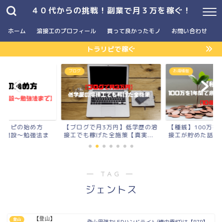
４０代からの挑戦！副業で月３万を稼ぐ！
ホーム
溶接工のプロフィール
買って良かったモノ
お問い合わせ
トラリピで稼ぐ
ブログ
お得情報
の始め方
【ブログで月3万円】低学歴の溶
【種銭】100万を1年間で
〜勉強法ま
接工でも稼げた全施策【真実...
接工が貯めた話【10個の..
― TAG ―
ジェントス
登山