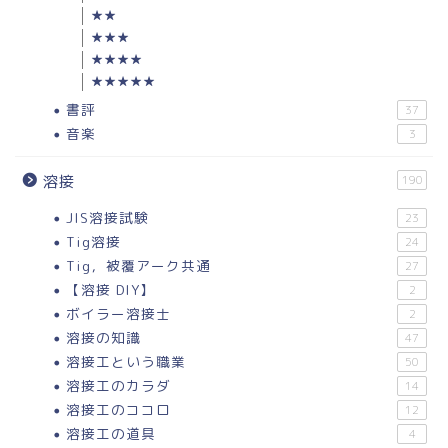
★★
★★★
★★★★
★★★★★
書評
37
音楽
3
溶接
190
JIS溶接試験
23
Tig溶接
24
Tig，被覆アーク共通
27
【溶接 DIY】
2
ボイラー溶接士
2
溶接の知識
47
溶接工という職業
50
溶接工のカラダ
14
溶接工のココロ
12
溶接工の道具
4