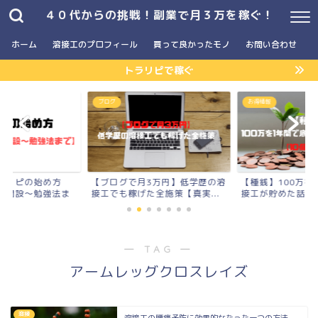
４０代からの挑戦！副業で月３万を稼ぐ！
ホーム
溶接工のプロフィール
買って良かったモノ
お問い合わせ
トラリピで稼ぐ
】
ブログ
お得情報
ラリピの始め方
【ブログで月3万円】低学歴の溶
【種銭】100万を
座開設〜勉強法ま
接工でも稼げた全施策【真実...
接工が貯めた話【10
― TAG ―
アームレッグクロスレイズ
溶接