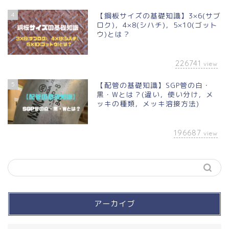
4
【鋼板サイズの基礎知識】3×6(サブ
ロク)，4×8(シハチ)，5×10(ゴット
ウ)とは？
226741
view
5
【配管の基礎知識】SGP管の白・
黒・Wとは？(違い，使い分け，メ
ッキの種類，メッキ溶接方法)
196687
view
アーカイブ
買って良かったモノ