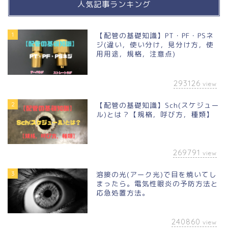
人気記事ランキング
1
【配管の基礎知識】PT・PF・PSネ
ジ(違い，使い分け，見分け方，使
用用途，規格，注意点)
293126
view
2
【配管の基礎知識】Sch(スケジュー
ル)とは？【規格，呼び方，種類】
269791
view
3
溶接の光(アーク光)で目を焼いてし
まったら。電気性眼炎の予防方法と
応急処置方法。
240860
view