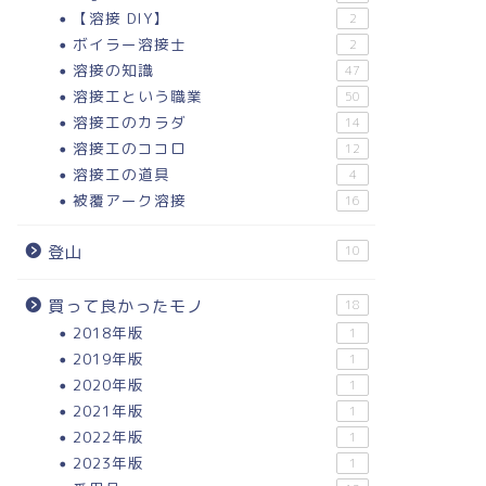
【溶接 DIY】
2
ボイラー溶接士
2
溶接の知識
47
溶接工という職業
50
溶接工のカラダ
14
溶接工のココロ
12
溶接工の道具
4
被覆アーク溶接
16
登山
10
買って良かったモノ
18
2018年版
1
2019年版
1
2020年版
1
2021年版
1
2022年版
1
2023年版
1