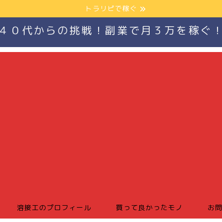
トラリピで稼ぐ
４０代からの挑戦！副業で月３万を稼ぐ
溶接工のプロフィール
買って良かったモノ
お