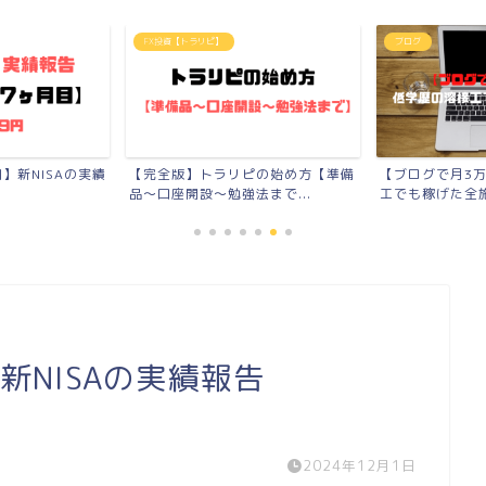
FX投資【トラリピ】
ブログ
】新NISAの実績
【完全版】トラリピの始め方【準備
【ブログで月3
品〜口座開設〜勉強法まで...
工でも稼げた全施
新NISAの実績報告
2024年12月1日