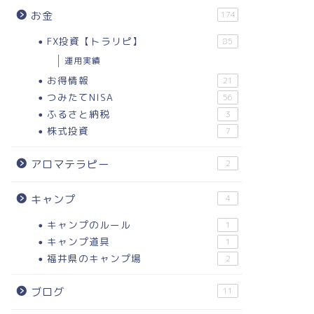
お金
174
FX投資【トラリピ】
85
運用実績
お得情報
21
つみたてNISA
56
ふるさと納税
3
株式投資
7
アロマテラピー
2
キャンプ
4
キャンプのルール
1
キャンプ道具
1
福井県のキャンプ場
2
ブログ
11