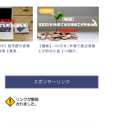
お得情報
2023年版
万円】低学歴の溶接
【種銭】100万を1年間で底辺溶接
【2023年版
策【真実...
工が貯めた話【10個の...
たモノまとめ
スポンサーリンク