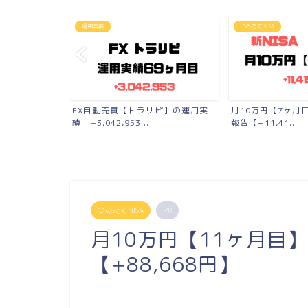
運用実績
つみたてNISA
6年間の結果発表
FX自動売買【トラリピ】の運用実
月10万円【7ヶ月目
績 +3,042,953...
報告【+11,41...
つみたてNISA
PR
月10万円【11ヶ月目】
【+88,668円】