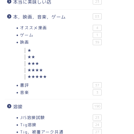
本当に美味しい店
23
本，映画，音楽，ゲーム
83
オススメ漫画
4
ゲーム
1
映画
39
★
★★
★★★
★★★★
★★★★★
書評
37
音楽
3
溶接
190
JIS溶接試験
23
Tig溶接
24
Tig，被覆アーク共通
27