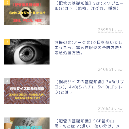
2
【配管の基礎知識】Sch(スケジュー
ル)とは？【規格，呼び方，種類】
269581
view
3
溶接の光(アーク光)で目を焼いてし
まったら。電気性眼炎の予防方法と
応急処置方法。
240851
view
4
【鋼板サイズの基礎知識】3×6(サブ
ロク)，4×8(シハチ)，5×10(ゴット
ウ)とは？
226633
view
5
【配管の基礎知識】SGP管の白・
黒・Wとは？(違い，使い分け，メ