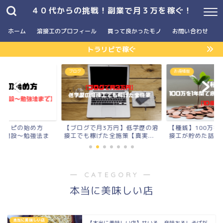
４０代からの挑戦！副業で月３万を稼ぐ！
ホーム
溶接工のプロフィール
買って良かったモノ
お問い合わせ
トラリピで稼ぐ
】
ブログ
お得情報
ラリピの始め方
【ブログで月3万円】低学歴の溶
【種銭】100万を
座開設〜勉強法ま
接工でも稼げた全施策【真実...
接工が貯めた話【10
― CATEGORY ―
本当に美味しい店
本当に美味しい店