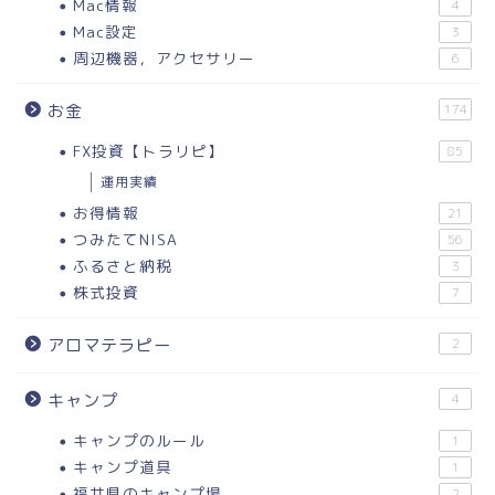
Mac情報
4
Mac設定
3
周辺機器，アクセサリー
6
お金
174
FX投資【トラリピ】
85
運用実績
お得情報
21
つみたてNISA
56
ふるさと納税
3
株式投資
7
アロマテラピー
2
キャンプ
4
キャンプのルール
1
キャンプ道具
1
福井県のキャンプ場
2