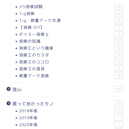
JIS溶接試験
23
Tig溶接
24
Tig，被覆アーク共通
27
【溶接 DIY】
2
ボイラー溶接士
2
溶接の知識
47
溶接工という職業
50
溶接工のカラダ
14
溶接工のココロ
12
溶接工の道具
4
被覆アーク溶接
16
登山
10
買って良かったモノ
18
2018年版
1
2019年版
1
2020年版
1