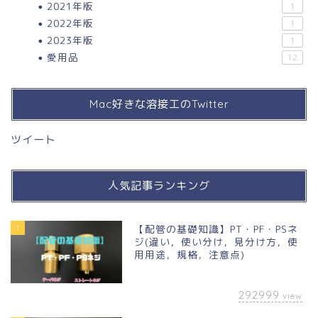
2021年版
1
2022年版
1
2023年版
1
愛用品
12
Mac好きな溶接工のTwitter
ツイート
人気記事ランキング
1
【配管の基礎知識】PT・PF・PSネ
ジ(違い，使い分け，見分け方，使
用用途，規格，注意点)
292999
view