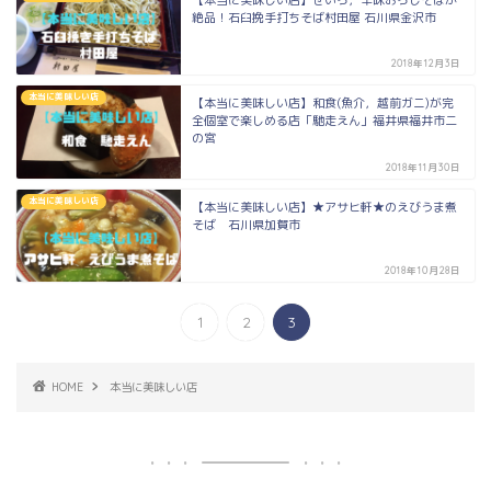
【本当に美味しい店】せいろ，辛味おろしそばが
絶品！石臼挽手打ちそば村田屋 石川県金沢市
2018年12月3日
本当に美味しい店
【本当に美味しい店】和食(魚介，越前ガニ)が完
全個室で楽しめる店「馳走えん」福井県福井市二
の宮
2018年11月30日
本当に美味しい店
【本当に美味しい店】★アサヒ軒★のえびうま煮
そば 石川県加賀市
2018年10月28日
1
2
3
HOME
本当に美味しい店