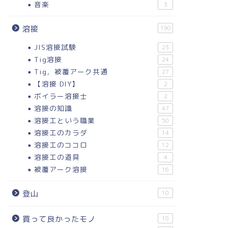
音楽
3
溶接
190
JIS溶接試験
23
Tig溶接
24
Tig，被覆アーク共通
27
【溶接 DIY】
2
ボイラー溶接士
2
溶接の知識
47
溶接工という職業
50
溶接工のカラダ
14
溶接工のココロ
12
溶接工の道具
4
被覆アーク溶接
16
登山
10
買って良かったモノ
18