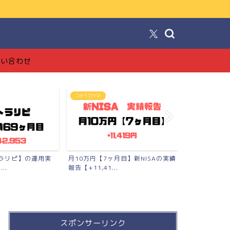
！
問い合わせ
つみたてNISA
FX投資【トラリピ
トラリピ】の運用実
月10万円【7ヶ月目】新NISAの実績
【完全版】ト
..
報告【+11,41...
品〜口座開設〜
スポンサーリンク