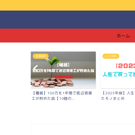
ホーム
お得情報
2023年版
】低学歴の溶接
【種銭】100万を1年間で底辺溶接
【2023年版】人
実...
工が貯めた話【10個の...
たモノまとめ