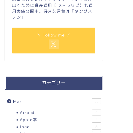
出すために資産運用【FXトラリピ】も運
用実績公開中。好きな言葉は「タングス
テン」
＼ Follow me ／
カテゴリー
Mac
55
Airpods
4
Apple本
4
ipad
8