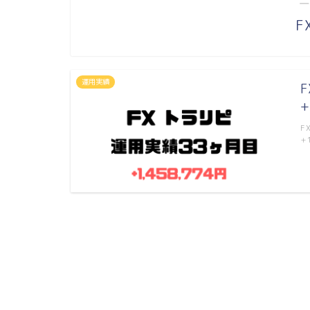
―
F
運用実績
+
F
+