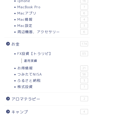
iphone
16
MacBook Pro
7
Macアプリ
6
Mac情報
4
Mac設定
3
周辺機器，アクセサリー
6
お金
174
FX投資【トラリピ】
85
運用実績
お得情報
21
つみたてNISA
56
ふるさと納税
3
株式投資
7
アロマテラピー
2
キャンプ
4