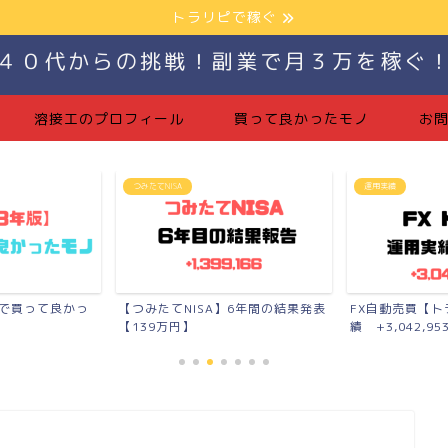
トラリピで稼ぐ
４０代からの挑戦！副業で月３万を稼ぐ
溶接工のプロフィール
買って良かったモノ
お
つみたてNISA
運用実績
生で買って良かっ
【つみたてNISA】6年間の結果発表
FX自動売買【
【139万円】
績 +3,042,953.