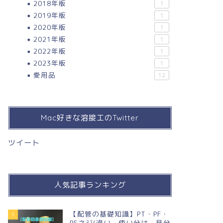
2018年版
1
2019年版
1
2020年版
1
2021年版
1
2022年版
1
2023年版
1
愛用品
12
Mac好きな溶接工のTwitter
ツイート
人気記事ランキング
【配管の基礎知識】PT・PF・
1
PSネジ(違い，使い分け，見分