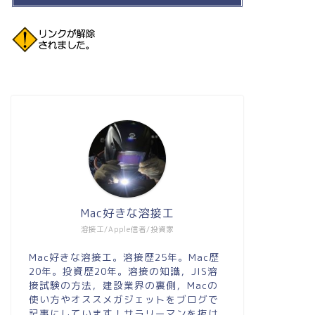
Mac好きな溶接工
溶接工/Apple信者/投資家
Mac好きな溶接工。溶接歴25年。Mac歴
20年。投資歴20年。溶接の知識，JIS溶
接試験の方法，建設業界の裏側，Macの
使い方やオススメガジェットをブログで
記事にしています！サラリーマンを抜け