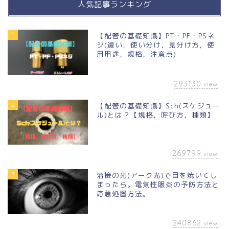
人気記事ランキング
1
【配管の基礎知識】PT・PF・PSネ
ジ(違い，使い分け，見分け方，使
用用途，規格，注意点)
293130
view
2
【配管の基礎知識】Sch(スケジュー
ル)とは？【規格，呼び方，種類】
269799
view
3
溶接の光(アーク光)で目を焼いてし
まったら。電気性眼炎の予防方法と
応急処置方法。
240862
view