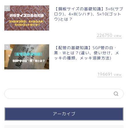
4
【鋼板サイズの基礎知識】3×6(サブ
ロク)，4×8(シハチ)，5×10(ゴット
ウ)とは？
226750
view
5
【配管の基礎知識】SGP管の白・
黒・Wとは？(違い，使い分け，メ
ッキの種類，メッキ溶接方法)
196691
view
アーカイブ
買って良かったモノ