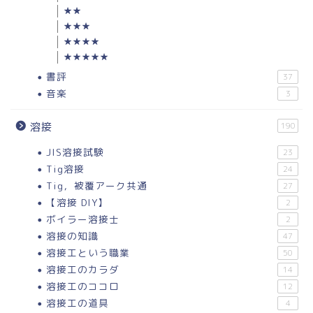
★★
★★★
★★★★
★★★★★
書評
37
音楽
3
溶接
190
JIS溶接試験
23
Tig溶接
24
Tig，被覆アーク共通
27
【溶接 DIY】
2
ボイラー溶接士
2
溶接の知識
47
溶接工という職業
50
溶接工のカラダ
14
溶接工のココロ
12
溶接工の道具
4