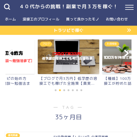
４０代からの挑戦！副業で月３万を稼ぐ！
ホーム
溶接工のプロフィール
買って良かったモノ
お問い合わせ
トラリピで稼ぐ
】
ブログ
お得情報
ラリピの始め方
【ブログで月3万円】低学歴の溶
【種銭】100万を
座開設〜勉強法ま
接工でも稼げた全施策【真実...
接工が貯めた話【10
― TAG ―
35ヶ月目
運用実績