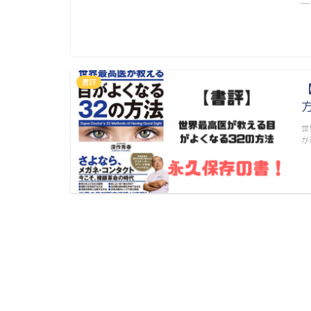
―
書評
世
が