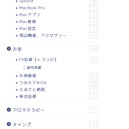
iphone
16
MacBook Pro
7
Macアプリ
6
Mac情報
4
Mac設定
3
周辺機器，アクセサリー
6
お金
174
FX投資【トラリピ】
85
運用実績
お得情報
21
つみたてNISA
56
ふるさと納税
3
株式投資
7
アロマテラピー
2
キャンプ
4