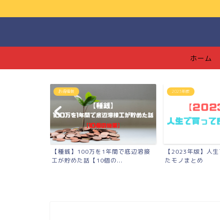
ホーム
2023年版
つみたてNISA
0万を1年間で底辺溶接
【2023年版】人生で買って良かっ
【つみたて
10個の...
たモノまとめ
【139万円