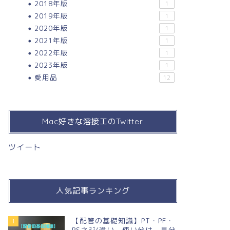
2018年版
1
2019年版
1
2020年版
1
2021年版
1
2022年版
1
2023年版
1
愛用品
12
Mac好きな溶接工のTwitter
ツイート
人気記事ランキング
【配管の基礎知識】PT・PF・
1
PSネジ(違い，使い分け，見分