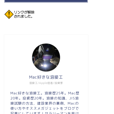
Mac好きな溶接工
溶接工/Apple信者/投資家
Mac好きな溶接工。溶接歴25年。Mac歴
20年。投資歴20年。溶接の知識，JIS溶
接試験の方法，建設業界の裏側，Macの
使い方やオススメガジェットをブログで
記事にしています！サラリーマンを抜け