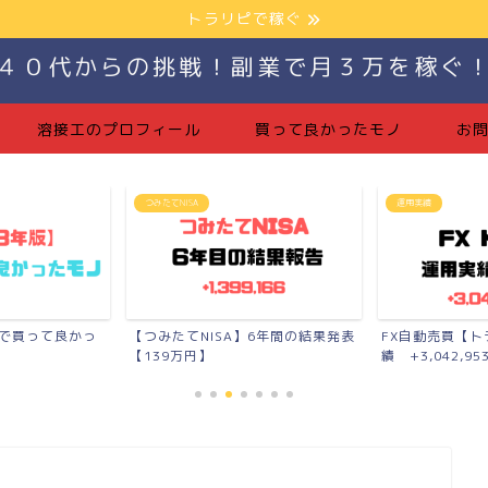
トラリピで稼ぐ
４０代からの挑戦！副業で月３万を稼ぐ
溶接工のプロフィール
買って良かったモノ
お
運用実績
つみたてNI
NISA】6年間の結果発表
FX自動売買【トラリピ】の運用実
月10万
】
績 +3,042,953...
報告【+11