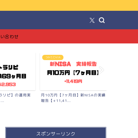
！
問い合わせ
SA
FX投資【トラリピ】
ブログ
円【7ヶ月目】新NISAの実績
【完全版】トラリピの始め方【準備
【ブロ
,41...
品〜口座開設〜勉強法まで...
工でも
スポンサーリンク