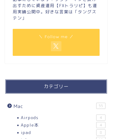
出すために資産運用【FXトラリピ】も運
用実績公開中。好きな言葉は「タングス
テン」
＼ Follow me ／
カテゴリー
Mac
55
Airpods
4
Apple本
4
ipad
8