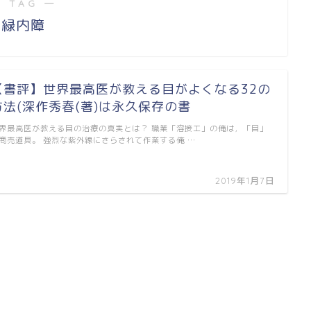
 TAG ―
緑内障
【書評】世界最高医が教える目がよくなる32の
方法(深作秀春(著)は永久保存の書
界最高医が教える目の治療の真実とは？ 職業「溶接工」の俺は，「目」
商売道具。 強烈な紫外線にさらされて作業する俺 …
2019年1月7日