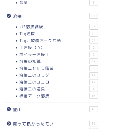
音楽
3
溶接
190
JIS溶接試験
23
Tig溶接
24
Tig，被覆アーク共通
27
【溶接 DIY】
2
ボイラー溶接士
2
溶接の知識
47
溶接工という職業
50
溶接工のカラダ
14
溶接工のココロ
12
溶接工の道具
4
被覆アーク溶接
16
登山
10
買って良かったモノ
18