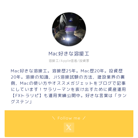
Mac好きな溶接工
溶接工/Apple信者/投資家
Mac好きな溶接工。溶接歴25年。Mac歴20年。投資歴
20年。溶接の知識，JIS溶接試験の方法，建設業界の裏
側，Macの使い方やオススメガジェットをブログで記事
にしています！サラリーマンを抜け出すために資産運用
【FXトラリピ】も運用実績公開中。好きな言葉は「タン
グステン」
＼ Follow me ／