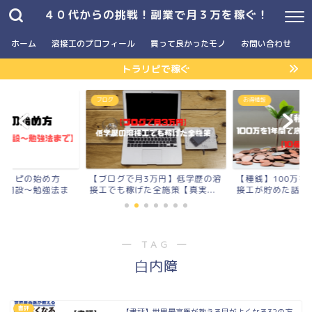
４０代からの挑戦！副業で月３万を稼ぐ！
ホーム
溶接工のプロフィール
買って良かったモノ
お問い合わせ
トラリピで稼ぐ
】
ブログ
お得情報
ラリピの始め方
【ブログで月3万円】低学歴の溶
【種銭】100万を
座開設〜勉強法ま
接工でも稼げた全施策【真実...
接工が貯めた話【10
― TAG ―
白内障
書評