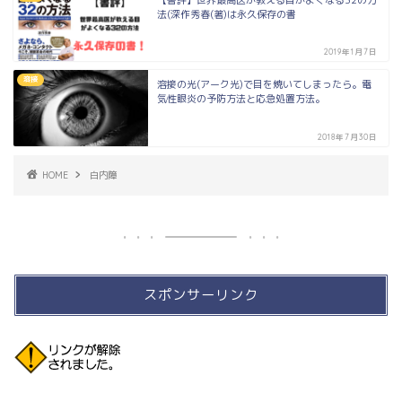
【書評】世界最高医が教える目がよくなる32の方
法(深作秀春(著)は永久保存の書
2019年1月7日
溶接
溶接の光(アーク光)で目を焼いてしまったら。電
気性眼炎の予防方法と応急処置方法。
2018年7月30日
HOME
白内障
スポンサーリンク