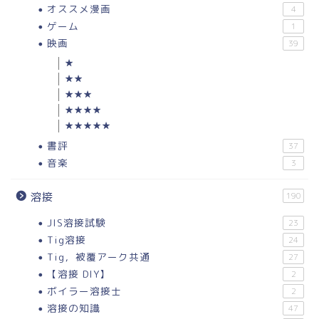
オススメ漫画
4
ゲーム
1
映画
39
★
★★
★★★
★★★★
★★★★★
書評
37
音楽
3
溶接
190
JIS溶接試験
23
Tig溶接
24
Tig，被覆アーク共通
27
【溶接 DIY】
2
ボイラー溶接士
2
溶接の知識
47