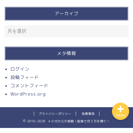
アーカイブ
買って良かったモノ
入って損なし！有料サービ
ス
メタ情報
溶接
ログイン
投稿フィード
お問い合わせ
コメントフィード
WordPress.org
プライバシーポリシー
免責事項
MENU
2018–2026 ４０代からの挑戦！副業で月３万を稼ぐ！