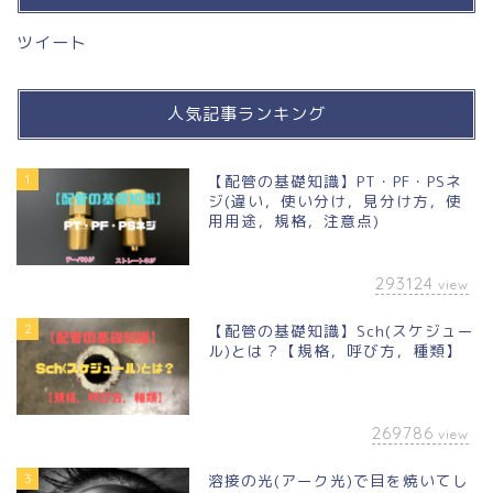
ツイート
人気記事ランキング
1
【配管の基礎知識】PT・PF・PSネ
ジ(違い，使い分け，見分け方，使
用用途，規格，注意点)
293124
view
2
【配管の基礎知識】Sch(スケジュー
ル)とは？【規格，呼び方，種類】
269786
view
3
溶接の光(アーク光)で目を焼いてし