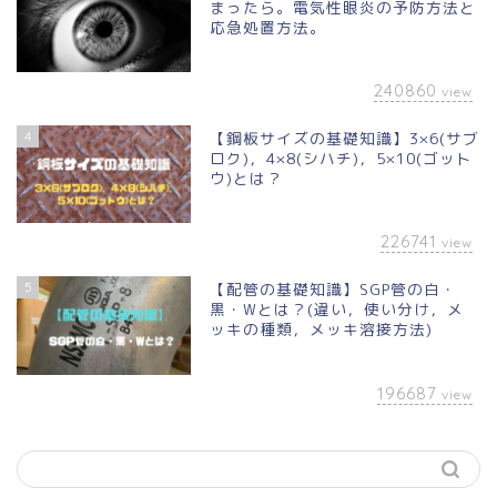
まったら。電気性眼炎の予防方法と
応急処置方法。
240860
view
4
【鋼板サイズの基礎知識】3×6(サブ
ロク)，4×8(シハチ)，5×10(ゴット
ウ)とは？
226741
view
5
【配管の基礎知識】SGP管の白・
黒・Wとは？(違い，使い分け，メ
ッキの種類，メッキ溶接方法)
196687
view