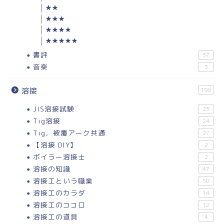
★★
★★★
★★★★
★★★★★
書評
37
音楽
3
溶接
190
JIS溶接試験
23
Tig溶接
24
Tig，被覆アーク共通
27
【溶接 DIY】
2
ボイラー溶接士
2
溶接の知識
47
溶接工という職業
50
溶接工のカラダ
14
溶接工のココロ
12
溶接工の道具
4