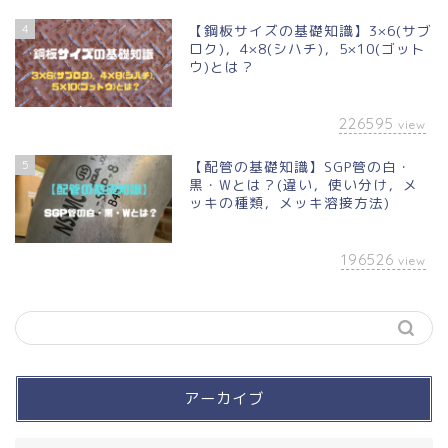
4
【鋼板サイズの基礎知識】3×6(サブ
ロク)，4×8(シハチ)，5×10(ゴット
ウ)とは？
226595
view
5
【配管の基礎知識】SGP管の白・
黒・Wとは？(違い，使い分け，メ
ッキの種類，メッキ溶接方法)
196526
view
アーカイブ
買って良かったモノ