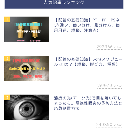
人気記事ランキング
1
【配管の基礎知識】PT・PF・PSネ
ジ(違い，使い分け，見分け方，使
用用途，規格，注意点)
292966
view
2
【配管の基礎知識】Sch(スケジュー
ル)とは？【規格，呼び方，種類】
269513
view
3
溶接の光(アーク光)で目を焼いてし
まったら。電気性眼炎の予防方法と
応急処置方法。
240850
view