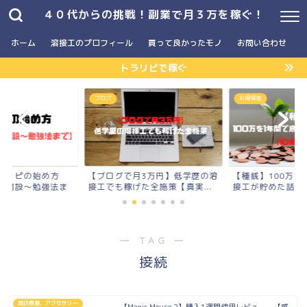
４０代からの挑戦！副業で月３万を稼ぐ！
ホーム
溶接工のプロフィール
買って良かったモノ
お問い合わせ
トラリピで稼ぐ
お得情報
2023年版
で月3万円】低学歴の溶
【種銭】100万を1年間で底辺溶
【2023年
稼げた全施策【真実...
接工が貯めた話【10個の...
ったモノま
― TAG ―
接続
周辺機器，アクセサリー