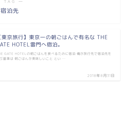
 TAG ―
宿泊先
【東京旅行】東京一の朝ごはんで有名な THE
GATE HOTEL雷門へ宿泊。
HE GATE HOTELの朝ごはんを食べるために宿泊 俺が旅行先で宿泊先を
ぶ基準は 朝ごはんが美味しいこと とい …
2018年8月31日