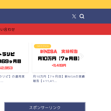
！
問い合わせ
FX投資【トラリピ】
ブログ
月目】新NISAの実績
【完全版】トラリピの始め方【準備
【ブログで月
品〜口座開設〜勉強法まで...
工でも稼げた全
スポンサーリンク