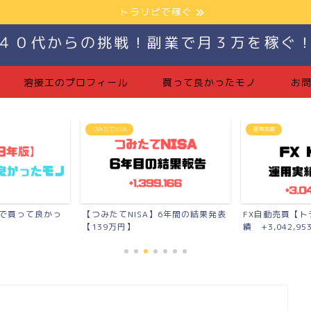
トラリピで稼ぐ
４０代からの挑戦！副業で月３万を稼ぐ
溶接工のプロフィール
買って良かったモノ
お
運用実績
つみたてNISA
】6年間の結果発表
FX自動売買【トラリピ】の運用実
月10万円【7ヶ
績 +3,042,953...
報告【+11,41...