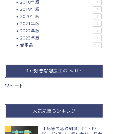
2018年版
1
2019年版
1
2020年版
1
2021年版
1
2022年版
1
2023年版
1
愛用品
12
Mac好きな溶接工のTwitter
ツイート
人気記事ランキング
【配管の基礎知識】PT・PF・
1
PSネジ(違い，使い分け，見分