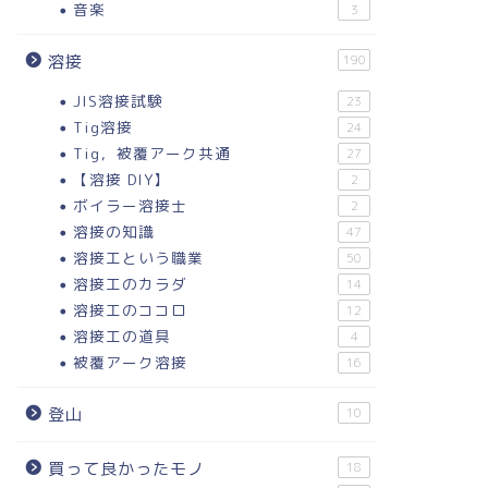
音楽
3
溶接
190
JIS溶接試験
23
Tig溶接
24
Tig，被覆アーク共通
27
【溶接 DIY】
2
ボイラー溶接士
2
溶接の知識
47
溶接工という職業
50
溶接工のカラダ
14
溶接工のココロ
12
溶接工の道具
4
被覆アーク溶接
16
登山
10
買って良かったモノ
18