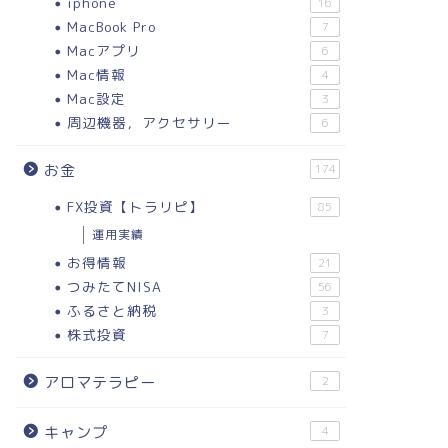
iphone
16
MacBook Pro
7
Macアプリ
6
Mac情報
4
Mac設定
3
周辺機器，アクセサリー
6
お金
174
FX投資【トラリピ】
85
運用実績
お得情報
21
つみたてNISA
56
ふるさと納税
3
株式投資
7
アロマテラピー
2
キャンプ
4