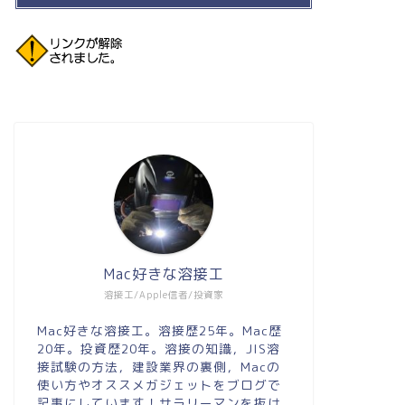
Mac好きな溶接工
溶接工/Apple信者/投資家
Mac好きな溶接工。溶接歴25年。Mac歴
20年。投資歴20年。溶接の知識，JIS溶
接試験の方法，建設業界の裏側，Macの
使い方やオススメガジェットをブログで
記事にしています！サラリーマンを抜け