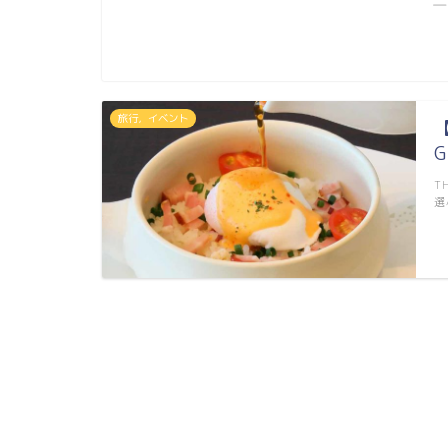
―
旅行，イベント
T
選