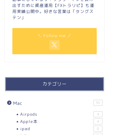
出すために資産運用【FXトラリピ】も運
用実績公開中。好きな言葉は「タングス
テン」
＼ Follow me ／
カテゴリー
Mac
55
Airpods
4
Apple本
4
ipad
8