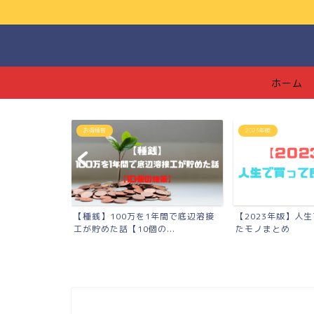
ホーム
2023年版
つみたてNISA
年間で底辺溶接
【2023年版】人生で買って良かっ
【つみたてNISA
..
たモノまとめ
【139万円】