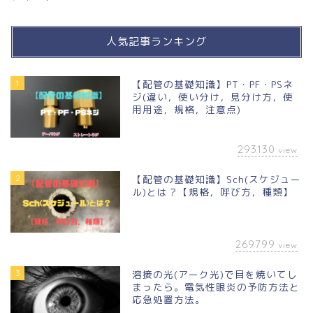
人気記事ランキング
1
【配管の基礎知識】PT・PF・PSネ
ジ(違い，使い分け，見分け方，使
用用途，規格，注意点)
293130
view
2
【配管の基礎知識】Sch(スケジュー
ル)とは？【規格，呼び方，種類】
269799
view
3
溶接の光(アーク光)で目を焼いてし
まったら。電気性眼炎の予防方法と
応急処置方法。