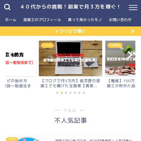
４０代からの挑戦！副業で月３万を稼ぐ！
ホーム
溶接工のプロフィール
買って良かったモノ
お問い合わせ
トラリピで稼ぐ
】
ブログ
お得情報
ラリピの始め方
【ブログで月3万円】低学歴の溶
【種銭】100万を
座開設〜勉強法ま
接工でも稼げた全施策【真実...
接工が貯めた話【10
― TAG ―
不人気記事
ブログ