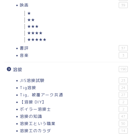
映画
39
★
★★
★★★
★★★★
★★★★★
書評
37
音楽
3
溶接
190
JIS溶接試験
23
Tig溶接
24
Tig，被覆アーク共通
27
【溶接 DIY】
2
ボイラー溶接士
2
溶接の知識
47
溶接工という職業
50
溶接工のカラダ
14