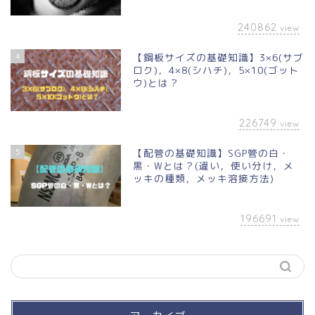
240862
view
4
【鋼板サイズの基礎知識】3×6(サブ
ロク)，4×8(シハチ)，5×10(ゴット
ウ)とは？
226749
view
5
【配管の基礎知識】SGP管の白・
黒・Wとは？(違い，使い分け，メ
ッキの種類，メッキ溶接方法)
196691
view