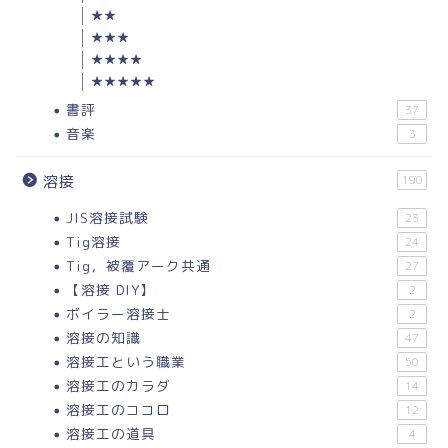
★★
★★★
★★★★
★★★★★
書評
37
音楽
3
溶接
190
JIS溶接試験
23
Tig溶接
24
Tig，被覆アーク共通
27
【溶接 DIY】
2
ボイラー溶接士
2
溶接の知識
47
溶接工という職業
50
溶接工のカラダ
14
溶接工のココロ
12
溶接工の道具
4