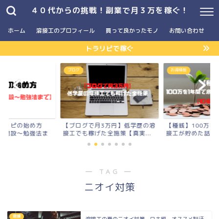
４０代からの挑戦！副業で月３万を稼ぐ！
ホーム
溶接工のプロフィール
買って良かったモノ
お問い合わせ
トラリピで稼ぐ
】
ブログ
お得情報
ラリピの始め方
【ブログで月3万円】低学歴の溶
【種銭】100万を
座開設〜勉強法ま
接工でも稼げた全施策【真実...
接工が貯めた話【10
― TAG ―
ニオイ対策
溶接