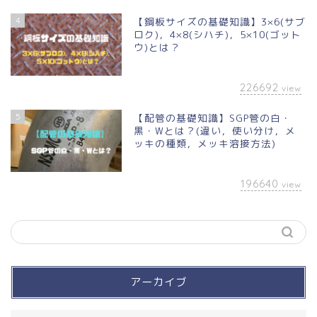
4
【鋼板サイズの基礎知識】3×6(サブ
ロク)，4×8(シハチ)，5×10(ゴット
ウ)とは？
226692
view
5
【配管の基礎知識】SGP管の白・
黒・Wとは？(違い，使い分け，メ
ッキの種類，メッキ溶接方法)
196640
view
アーカイブ
買って良かったモノ