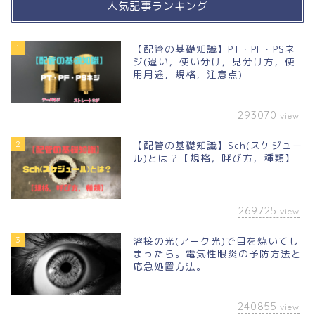
人気記事ランキング
1
【配管の基礎知識】PT・PF・PSネ
ジ(違い，使い分け，見分け方，使
用用途，規格，注意点)
293070
view
2
【配管の基礎知識】Sch(スケジュー
ル)とは？【規格，呼び方，種類】
269725
view
3
溶接の光(アーク光)で目を焼いてし
まったら。電気性眼炎の予防方法と
応急処置方法。
240855
view