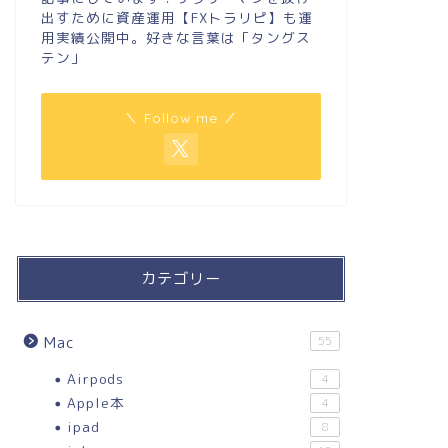
出すために資産運用【FXトラリピ】も運
用実績公開中。好きな言葉は「タングス
テン」
＼ Follow me ／
カテゴリー
Mac
55
Airpods
4
Apple本
4
ipad
8