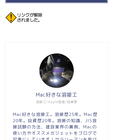
Mac好きな溶接工
溶接工/Apple信者/投資家
Mac好きな溶接工。溶接歴25年。Mac歴
20年。投資歴20年。溶接の知識，JIS溶
接試験の方法，建設業界の裏側，Macの
使い方やオススメガジェットをブログで
記事にしています！サラリーマンを抜け