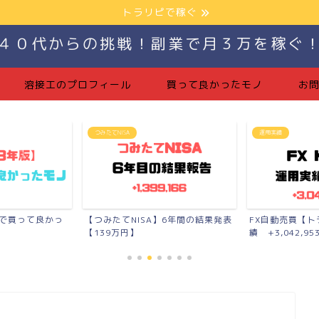
トラリピで稼ぐ
４０代からの挑戦！副業で月３万を稼ぐ
溶接工のプロフィール
買って良かったモノ
お
運用実績
つみたてNISA
】6年間の結果発表
FX自動売買【トラリピ】の運用実
月10万円【7ヶ
績 +3,042,953...
報告【+11,41...