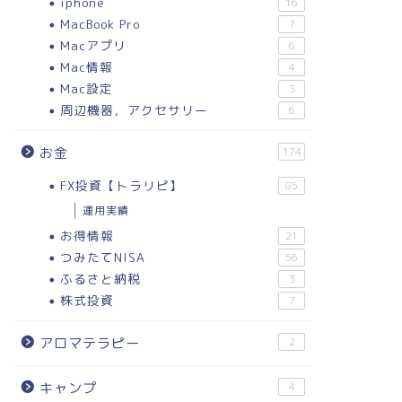
iphone
16
MacBook Pro
7
Macアプリ
6
Mac情報
4
Mac設定
3
周辺機器，アクセサリー
6
お金
174
FX投資【トラリピ】
85
運用実績
お得情報
21
つみたてNISA
56
ふるさと納税
3
株式投資
7
アロマテラピー
2
キャンプ
4