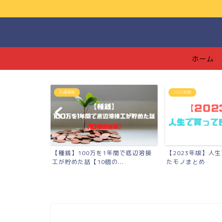
ホーム
2023年版
つみたてNISA
年間で底辺溶接
【2023年版】人生で買って良かっ
【つみたてNISA
..
たモノまとめ
【139万円】