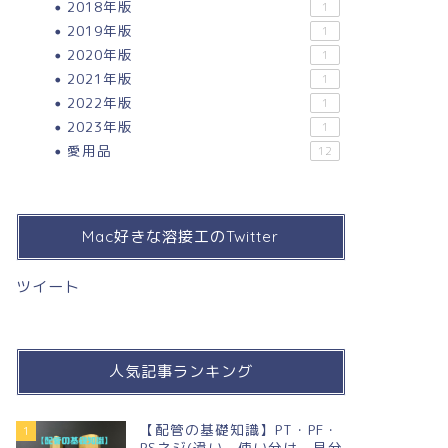
2018年版
1
2019年版
1
2020年版
1
2021年版
1
2022年版
1
2023年版
1
愛用品
12
Mac好きな溶接工のTwitter
ツイート
人気記事ランキング
【配管の基礎知識】PT・PF・
1
PSネジ(違い，使い分け，見分