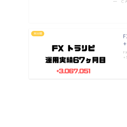
― C
未分類
+
F
+