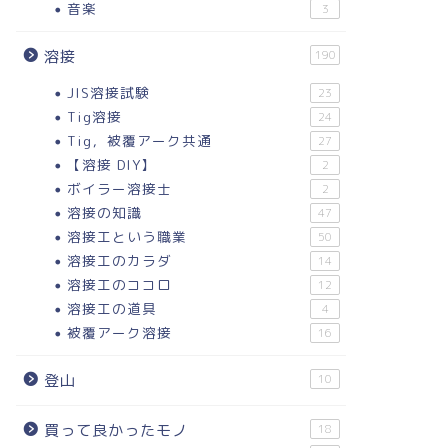
音楽
3
溶接
190
JIS溶接試験
23
Tig溶接
24
Tig，被覆アーク共通
27
【溶接 DIY】
2
ボイラー溶接士
2
溶接の知識
47
溶接工という職業
50
溶接工のカラダ
14
溶接工のココロ
12
溶接工の道具
4
被覆アーク溶接
16
登山
10
買って良かったモノ
18