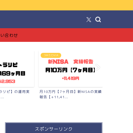
！
問い合わせ
FX投資【トラリピ】
ブログ
月目】新NISAの実績
【完全版】トラリピの始め方【準備
【ブログで月
品〜口座開設〜勉強法まで...
工でも稼げた全
スポンサーリンク